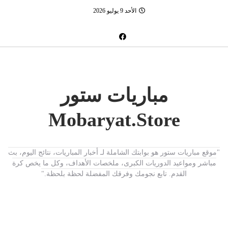
الأحد 9 يوليو 2026
مباريات ستور
Mobaryat.Store
"موقع مباريات ستور هو بوابتك الشاملة لـ أخبار المباريات، نتائج اليوم، بث
مباشر ومواعيد الدوريات الكبرى، ملخصات الأهداف، وكل ما يخص كرة
القدم. تابع نجومك وفرقك المفضلة لحظة بلحظة."