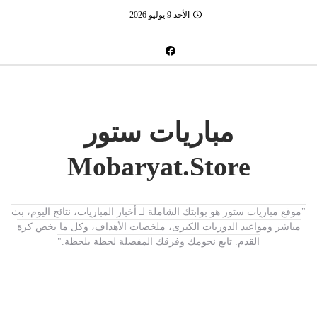
الأحد 9 يوليو 2026
مباريات ستور
Mobaryat.Store
"موقع مباريات ستور هو بوابتك الشاملة لـ أخبار المباريات، نتائج اليوم، بث
مباشر ومواعيد الدوريات الكبرى، ملخصات الأهداف، وكل ما يخص كرة
القدم. تابع نجومك وفرقك المفضلة لحظة بلحظة."