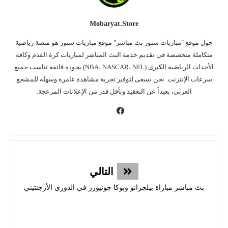
Mobaryat.store
حول موقع "مباريات ستور بث مباشر" موقع مباريات ستور هو منصة رياضية
متكاملة متخصصة في تقديم خدمة البث المباشر لمباريات كرة القدم وكافة
الأحداث الرياضية الكبرى (NBA، NASCAR، NFL) بجودة فائقة تناسب جميع
سرعات الإنترنت. نحن نسعى لتوفير تجربة مشاهدة غامرة وسهلة للمشجع
العربي، بعيداً عن التعقيد وبأقل قدر من الإعلانات المزعجة.
التالي
بث مباشر مباراة بيلجرانو وبوكا جونيورز في الدوري الأرجنتيني