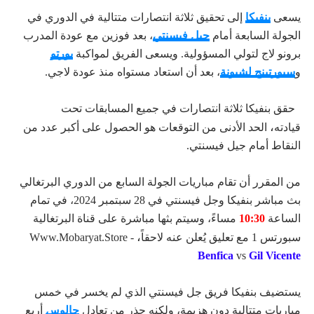
يسعى
بنفيكا
إلى تحقيق ثلاثة انتصارات متتالية في الدوري في
الجولة السابعة أمام
جيل فيسنتي
، بعد فوزين مع عودة المدرب
برونو لاج لتولي المسؤولية. ويسعى الفريق لمواكبة
بورتو
و
سبورتينج لشبونة
، بعد أن استعاد مستواه منذ عودة لاجي.
حقق بنفيكا ثلاثة انتصارات في جميع المسابقات تحت
،
قيادته
الحد الأدنى من التوقعات هو الحصول على أكبر عدد من
النقاط أمام جيل فيسنتي.
من المقرر أن تقام مباريات الجولة السابع من الدوري البرتغالي
بث مباشر بنفيكا وجل فيسنتي في 28 سبتمبر 2024، في تمام
الساعة
10:30
مساءً، وسيتم بثها مباشرة على قناة البرتغالية
،
سبورتس 1 مع تعليق يُعلن عنه لاحقاً
Www.Mobaryat.Store -
Benfica
vs
Gil
Vicente
يستضيف بنفيكا فريق جل فيسنتي الذي لم يخسر في خمس
مباريات متتالية دون هزيمة، ولكنه حذر من تعادل
جالوس
أربع