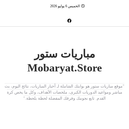
الخميس 6 يوليو 2026
مباريات ستور
Mobaryat.Store
"موقع مباريات ستور هو بوابتك الشاملة لـ أخبار المباريات، نتائج اليوم، بث
مباشر ومواعيد الدوريات الكبرى، ملخصات الأهداف، وكل ما يخص كرة
القدم. تابع نجومك وفرقك المفضلة لحظة بلحظة."