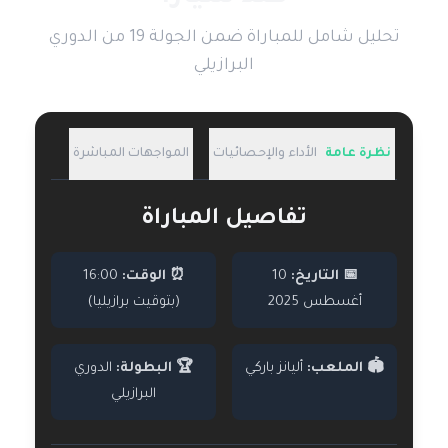
تحليل شامل للمباراة ضمن الجولة 19 من الدوري
البرازيلي
نظرة عامة
الأداء والإحصائيات
المواجهات المباشرة
تفاصيل المباراة
📅 التاريخ:
10
⏰ الوقت:
16:00
أغسطس 2025
(بتوقيت برازيليا)
🏟️ الملعب:
أليانز باركي
🏆 البطولة:
الدوري
البرازيلي