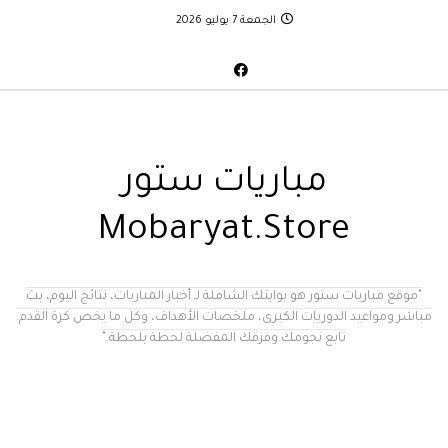
الجمعة 7 يوليو 2026
مباريات ستور
Mobaryat.Store
"موقع مباريات ستور هو بوابتك الشاملة لـ أخبار المباريات، نتائج اليوم، بث
مباشر ومواعيد الدوريات الكبرى، ملخصات الأهداف، وكل ما يخص كرة القدم.
تابع نجومك وفرقك المفضلة لحظة بلحظة."