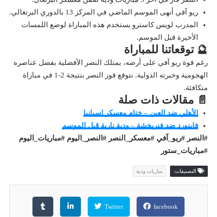
ريو آفي أنهى الموسم الماضي في المركز 13 بالدوري البرتغالي.
المدرب لويس كاسترو يستخدم هذه المباراة لوضع اللمسات
الأخيرة قبل الموسم.
🔮 توقعاتنا للمباراة
رغم قوة ريو آفي على أرضه، يمتلك النصر الأفضلية بفضل عناصره
الهجومية وخبرته الدولية. نتوقع فوز النصر بنتيجة 2-1 في مباراة
متكافئة.
📄 مقالات ذات صلة
الأهلي ضد العين – ختام معسكر إسبانيا
فاينورد ضد فنربخشة – ودية نارية قبل الموسم
#النصر #ريو_آفي #معسكر_النصر #النصر_اليوم #مباريات_اليوم
#مباريات_ستور
التصنيفات:
مباريات ودية
Twitter
facebook