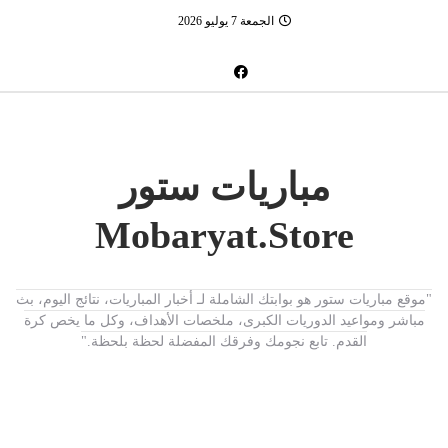
الجمعة 7 يوليو 2026
مباريات ستور
Mobaryat.Store
"موقع مباريات ستور هو بوابتك الشاملة لـ أخبار المباريات، نتائج اليوم، بث
مباشر ومواعيد الدوريات الكبرى، ملخصات الأهداف، وكل ما يخص كرة
القدم. تابع نجومك وفرقك المفضلة لحظة بلحظة."