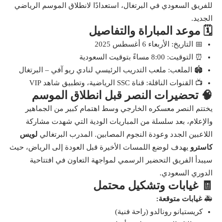
للفريق السعودي في البرتغال، استعدادًا لانطلاق الموسم الرياضي
الجديد.
🗓️ موعد المباراة والتفاصيل
📅 التاريخ: الأربعاء 6 أغسطس 2025
⏰ التوقيت: 8:00 مساءً بتوقيت السعودية
🏟️ الملعب: ملعب التدريب الرئيسي لنادي ريو آفي – البرتغال
📺 القنوات الناقلة: قناة SSC الرياضية، وتطبيق شاهد VIP
🧠 تحضيرات النصر قبل انطلاق الموسم
يختتم النصر معسكره الخارجي وسط اهتمام كبير من الجماهير
والإعلام، بعد سلسلة من المباريات الودية التي شهدت مشاركة
اللاعبين الجدد وعودة النجوم المصابين. المدرب البرتغالي
لويس
كاسترو
يهدف لوضع اللمسات الأخيرة قبل العودة إلى الرياض، حيث
سيبدأ الفريق التحضير الرسمي لمواجهة التعاون في افتتاحية
الدوري السعودي.
🧾 غيابات وتشكيل محتمل
🚑
غيابات متوقعة:
كريستيانو رونالدو (راحة فنية)