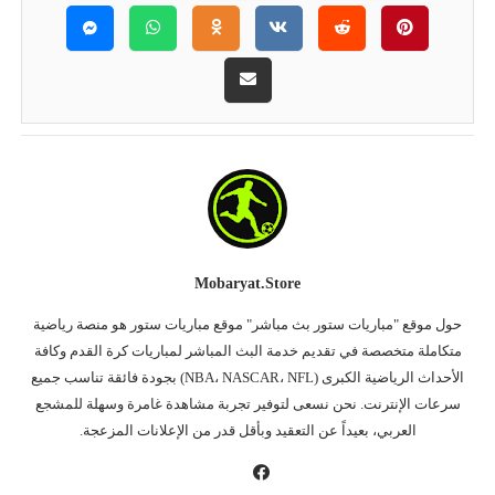
Mobaryat.store
حول موقع "مباريات ستور بث مباشر" موقع مباريات ستور هو منصة رياضية
متكاملة متخصصة في تقديم خدمة البث المباشر لمباريات كرة القدم وكافة
الأحداث الرياضية الكبرى (NBA، NASCAR، NFL) بجودة فائقة تناسب جميع
سرعات الإنترنت. نحن نسعى لتوفير تجربة مشاهدة غامرة وسهلة للمشجع
العربي، بعيداً عن التعقيد وبأقل قدر من الإعلانات المزعجة.