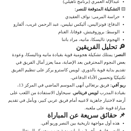
عبدالإله العمري (برنامج تأهيلي)
🟨
التشكيلة المتوقعة للنصر:
حراسة المرمى: نواف العقيدي
الدفاع: قونزاليس، أليكس تيليس، عبد الرحمن غريب، ألفارو
الوسط: بروزوفيتش، فوفانا، الغنام
الهجوم: تاليسكا، مانيه، مراد باتنا
🔎 تحليل الفريقين
النصر:
يمتلك تشكيلة هجومية قوية بقيادة مانيه وتاليسكا، وعودة
بعض النجوم المحترفين بعد الإصابة، مما يعزز آمال الفريق في
تقديم بداية قوية بالدوري. لويس كاسترو يركز على تنظيم الفريق
تكتيكيًا وتحسين الأداء الدفاعي.
ريو آفي:
فريق برتغالي أنهى الموسم الماضي في المركز 13،
بقيادة المدرب
لويس فريتاس
. سيحاول الاستفادة من اللعب على
أرضه لاختبار جاهزية لاعبيه أمام فريق عربي كبير، ويأمل في تقديم
مباراة قوية على ملعبه.
📌 حقائق سريعة عن المباراة
هذه أول مواجهة تاريخية بين النصر وريو آفي.
النصر فاز في آخر 3 مباريات ودية ضمن معسكر البرتغال.