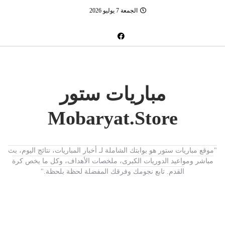
الجمعة 7 يوليو 2026
مباريات ستور
Mobaryat.Store
"موقع مباريات ستور هو بوابتك الشاملة لـ أخبار المباريات، نتائج اليوم، بث
مباشر ومواعيد الدوريات الكبرى، ملخصات الأهداف، وكل ما يخص كرة
القدم. تابع نجومك وفرقك المفضلة لحظة بلحظة."