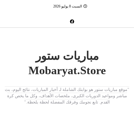
السبت 8 يوليو 2026
مباريات ستور
Mobaryat.Store
"موقع مباريات ستور هو بوابتك الشاملة لـ أخبار المباريات، نتائج اليوم، بث
مباشر ومواعيد الدوريات الكبرى، ملخصات الأهداف، وكل ما يخص كرة
القدم. تابع نجومك وفرقك المفضلة لحظة بلحظة."