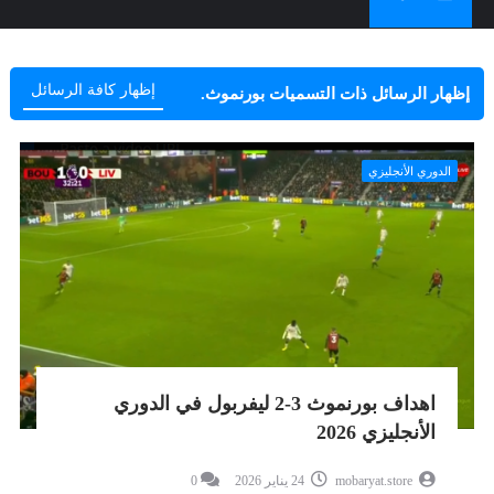
إظهار كافة الرسائل
‏إظهار الرسائل ذات التسميات
بورنموث
.
الدوري الأنجليزي
اهداف بورنموث 3-2 ليفربول في الدوري
الأنجليزي 2026
mobaryat.store
24 يناير 2026
0