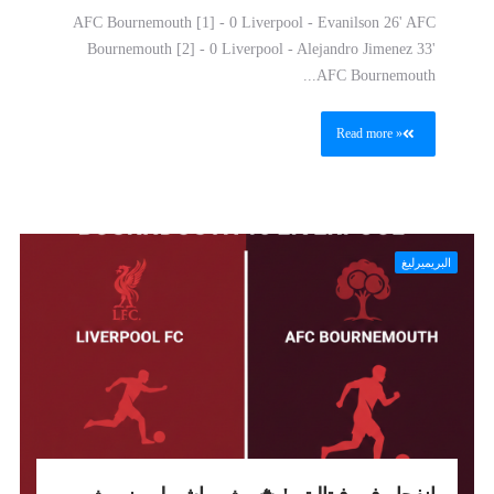
AFC Bournemouth [1] - 0 Liverpool - Evanilson 26' AFC
Bournemouth [2] - 0 Liverpool - Alejandro Jimenez 33'
AFC Bournemouth...
Read more »
البريميرليغ