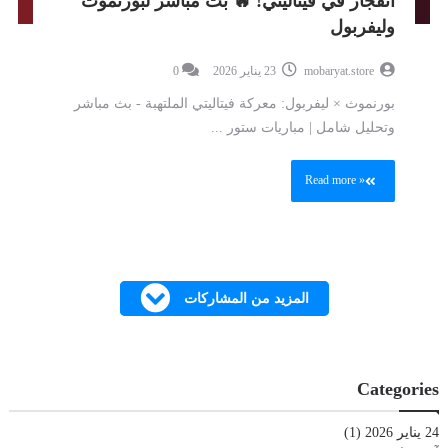
انفجار في فيتاليتي! 🔥 بث مباشر لبورنموث
وليفربول
mobaryat.store
23 يناير 2026
0
بورنموث × ليفربول: معركة فيتاليتي الملتهبة - بث مباشر
وتحليل شامل | مباريات ستور ...
Read more »
المزيد من المشاركات
Categories
24 يناير 2026
(1)