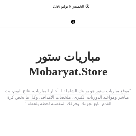
الخميس 6 يوليو 2026
مباريات ستور
Mobaryat.Store
"موقع مباريات ستور هو بوابتك الشاملة لـ أخبار المباريات، نتائج اليوم، بث
مباشر ومواعيد الدوريات الكبرى، ملخصات الأهداف، وكل ما يخص كرة
القدم. تابع نجومك وفرقك المفضلة لحظة بلحظة."