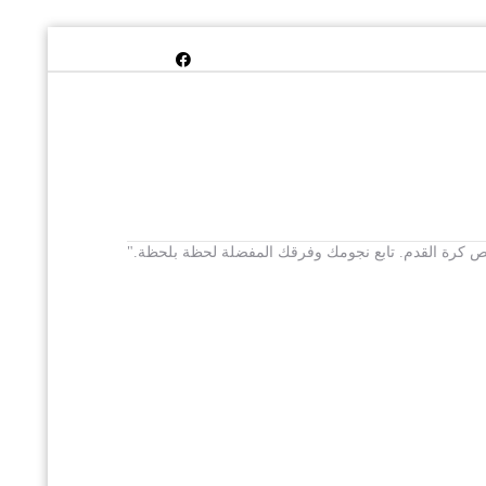
 يخص كرة القدم. تابع نجومك وفرقك المفضلة لحظة بلحظة."