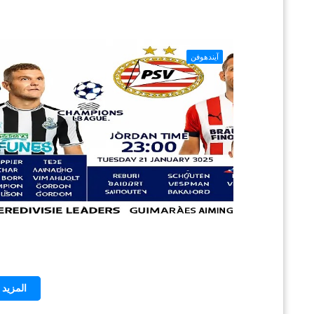
آيندهوفن
المزيد