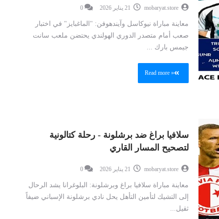
mobaryat.store
21 يناير 2026
0
معاينة مباراة نيوكاسل وآيندهوفن: "الماغبايز" في اختبار
صعب أمام متصدر الدوري الهولندي يحتضن ملعب سانت
جيمس بارك ...
Read more »
سلافيا براغ ضد برشلونة - رحلة كتالونية
لتصحيح المسار القاري
mobaryat.store
21 يناير 2026
0
معاينة مباراة سلافيا براغ وبرشلونة: البلوغرانا يشد الرحال
إلى التشيك لتأمين التأهل يحل نادي برشلونة الإسباني ضيفاً
ثقيل...