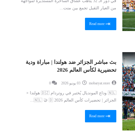
في دور الـ 32 يتأهب عشاق الساحرة المستديرة لمواجهة
من العيار الثقيل تجمع بين منت...
Read more »
بث مباشر الجزائر ضد هولندا | مباراة ودية
تحضيرية لكأس العالم 2026
mobaryat.store
03 يونيو 2026
0
🇳🇱 وداع المونديال يُختبر في روتردام 🇩🇿 هولندا ×
الجزائر | تحضيرات كأس العالم 2026 🇳🇱 🤝 🇩...
Read more »