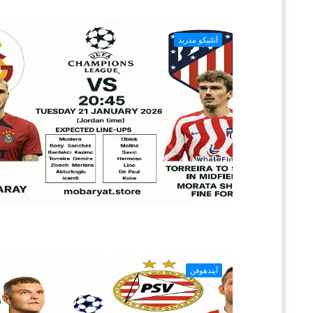
أتلتيكو مدريد
آيندهوفن