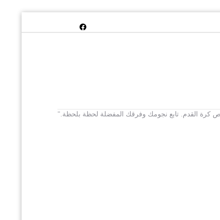
 يخص كرة القدم. تابع نجومك وفرقك المفضلة لحظة بلحظة."