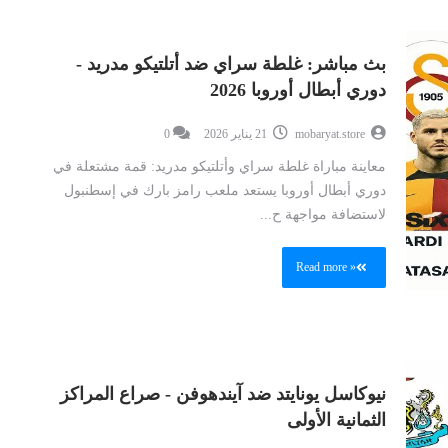
بث مباشر: غلطة سراي ضد أتلتيكو مدريد -
دوري أبطال أوروبا 2026
mobaryat.store
21 يناير 2026
0
معاينة مباراة غلطة سراي وأتلتيكو مدريد: قمة مشتعلة في
دوري أبطال أوروبا يستعد ملعب رامز بارك في إسطنبول
لاستضافة مواجهة ح...
Read more »
نيوكاسل يونايتد ضد آيندهوفن - صراع المراكز
الثمانية الأولى