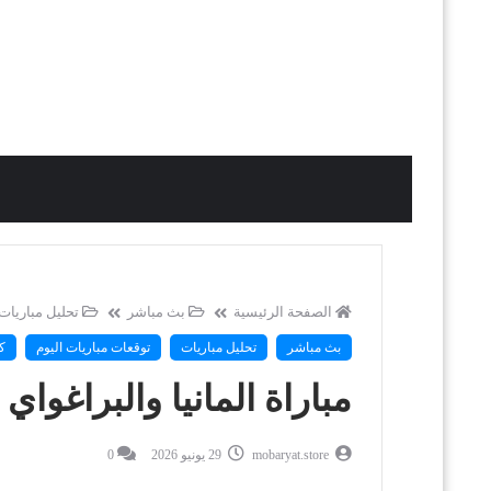
الصفحة الرئيسية
بث مباشر
تحليل مباريات
بث مباشر
تحليل مباريات
توقعات مباريات اليوم
ك
مباراة المانيا والبراغواي Germany vs Paraguay
mobaryat.store
29 يونيو 2026
0