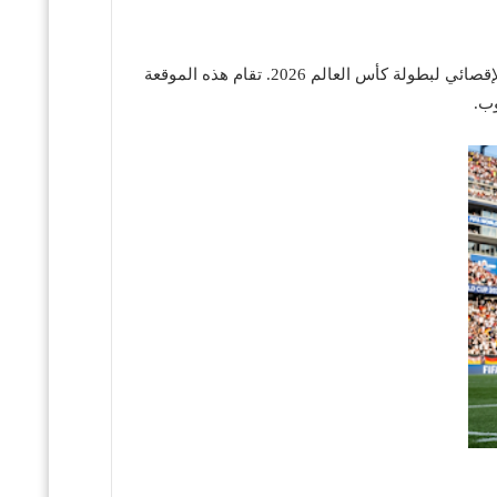
يتأهب عشاق الساحرة المستديرة لمواجهة من العيار الثقيل تجمع بين منتخبي ألمانيا وباراغواي، وذلك ضمن منافسات دور الـ 32 الإقصائي لبطولة كأس العالم 2026. تقام هذه الموقعة
وب.