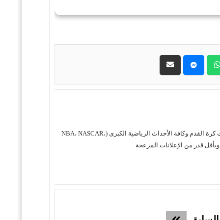
حول موقع "مباريات ستور بث مباشر" موقع مباريات ستور هو منصة رياضية متكاملة متخصصة في تقديم خدمة البث المباشر لمباريات كرة القدم وكافة الأحداث الرياضية الكبرى (NBA، NASCAR،
السابق