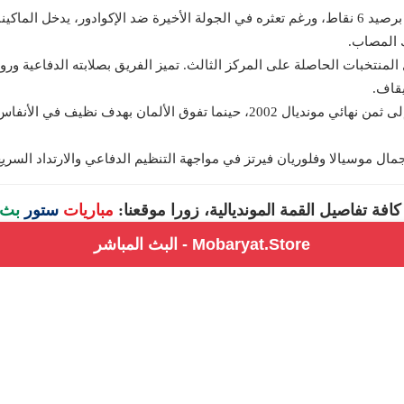
تأهل متصدراً للمجموعة الخامسة برصيد 6 نقاط، ورغم تعثره في الجولة الأخيرة ضد الإكواد
ك المصاب.
المنتخبات الحاصلة على المركز الثالث. تميز الفريق بصلابته الدفاعية وروحه
يقاف.
يعيد هذا اللقاء الأذهان إلى ثمن نهائي مونديال 2002، حينما تفوق الأل
ة جمال موسيالا وفلوريان فيرتز في مواجهة التنظيم الدفاعي والارتداد السر
 كافة تفاصيل القمة المونديالية، زورا موقعنا:
مباريات
ستور
بث 
Mobaryat.Store - البث المباشر