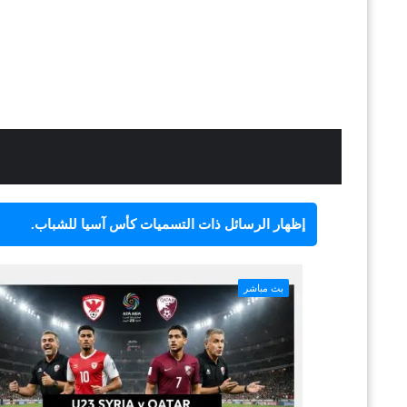
‏إظهار الرسائل ذات التسميات
كأس آسيا للشباب
.
بث مباشر