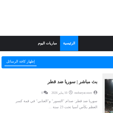
الرئيسية
مباريات اليوم
إظهار كافة الرسائل
بث مباشر | سوريا ضد قطر
mobaryat.store
10 يناير 2026
0
سوريا ضد قطر: صدام "النسور" و"العنابي" في قمة كسر
العظم بكأس آسيا تحت 23 سنة ...