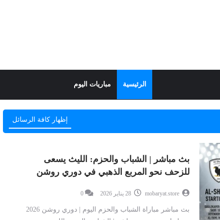
الرئيسية
مباريات اليوم
إظهار كافة الرسائل
بث مباشر | الشباب والحزم: الليث يسعى
للزحف نحو المربع الذهبي في دوري روشن
mobaryat.store
28 يناير 2026
0
بث مباشر مباراة الشباب والحزم اليوم | دوري روشن 2026