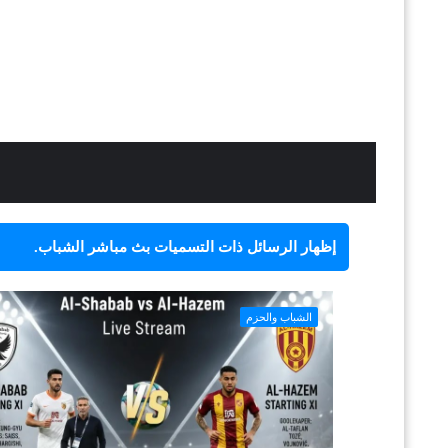
‏إظهار الرسائل ذات التسميات
بث مباشر الشباب
.
الشباب والحزم