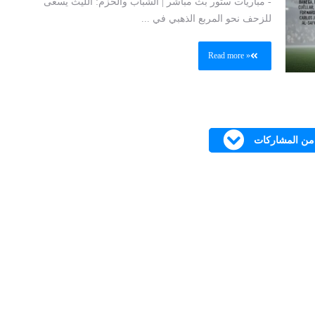
- مباريات ستور بث مباشر | الشباب والحزم: الليث يسعى
للزحف نحو المربع الذهبي في ...
Read more »
 من المشاركات