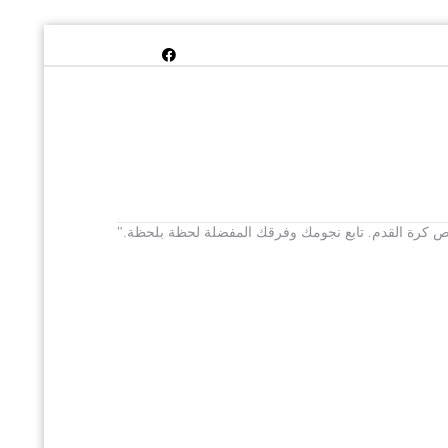
 يخص كرة القدم. تابع نجومك وفرقك المفضلة لحظة بلحظة."