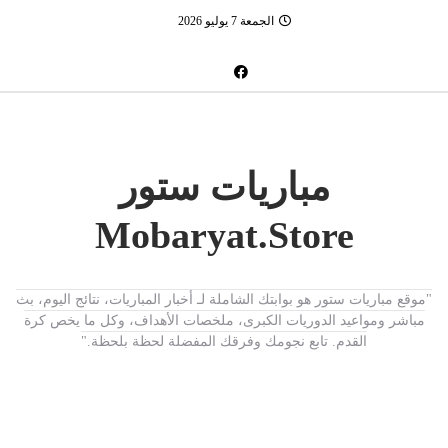
الجمعة 7 يوليو 2026
مباريات ستور
Mobaryat.Store
"موقع مباريات ستور هو بوابتك الشاملة لـ أخبار المباريات، نتائج اليوم، بث
مباشر ومواعيد الدوريات الكبرى، ملخصات الأهداف، وكل ما يخص كرة
القدم. تابع نجومك وفرقك المفضلة لحظة بلحظة."