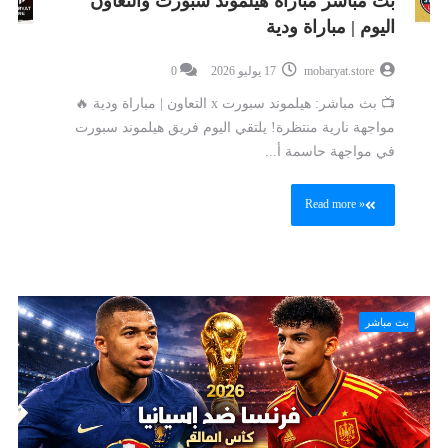
بث مباشر مباراة هيلموند سبورت والتعاون
اليوم | مباراة ودية
mobaryat.store
17 يوليو 2026
0
📺 بث مباشر: هيلموند سبورت x التعاون | مباراة ودية 🔥
مواجهة نارية منتظرة! يلتقي اليوم فريق هيلموند سبورت
في مواجهة حاسمة أ...
Read more »
بث مباشر