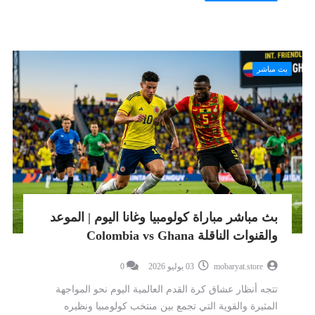
بث مباشر
بث مباشر مباراة كولومبيا وغانا اليوم | الموعد
والقنوات الناقلة Colombia vs Ghana
mobaryat.store
03 يوليو 2026
0
تتجه أنظار عشاق كرة القدم العالمية اليوم نحو المواجهة
المثيرة والقوية التي تجمع بين منتخب كولومبيا ونظيره