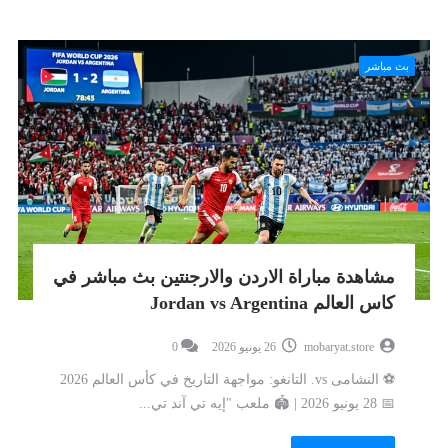
بث مباشر
مشاهدة مباراة الاردن والارجنتين بث مباشر في
كاس العالم Jordan vs Argentina
mobaryat.store
26 يونيو 2026
0
⚽ النشامى vs. التانغو: مواجهة التاريخ في كأس العالم 2026
📅 28 يونيو 2026 | 🏟️ ملعب "إيه تي آند تي...