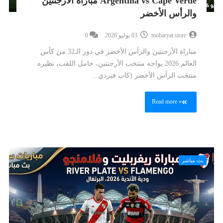
Argentina vs Cape Verde مباراة الأرجنتين
والرأس الأخضر
mobaryat.store
03 يوليو 2026
0
مباراة الأرجنتين والرأس الأخضر في دور الـ32 من كأس
العالم 2026 يواجه منتخب الأرجنتين، حامل اللقب، نظيره
منتخب الرأس الأخضر (كاب فيردي...
Read more »
بث مباشر