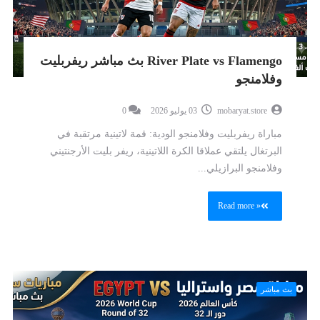
River Plate vs Flamengo بث مباشر ريفربليت
وفلامنجو
mobaryat.store
03 يوليو 2026
0
مباراة ريفربليت وفلامنجو الودية: قمة لاتينية مرتقبة في
البرتغال يلتقي عملاقا الكرة اللاتينية، ريفر بليت الأرجنتيني
وفلامنجو البرازيلي...
Read more »
بث مباشر