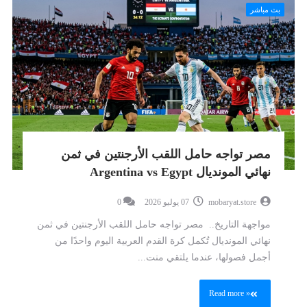
بث مباشر
مصر تواجه حامل اللقب الأرجنتين في ثمن
نهائي المونديال Argentina vs Egypt
mobaryat.store
07 يوليو 2026
0
مواجهة التاريخ.. مصر تواجه حامل اللقب الأرجنتين في ثمن
نهائي المونديال تُكمل كرة القدم العربية اليوم واحدًا من
أجمل فصولها، عندما يلتقي منت...
Read more »