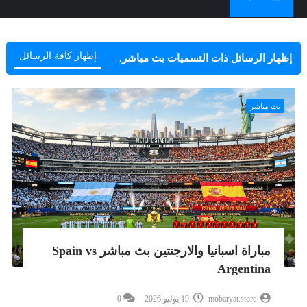
إظهار كافة الرسائل
‏إظهار الرسائل ذات التسميات
بث مباشر
.
بث مباشر
مباراة اسبانيا والارجنتين بث مباشر Spain vs
Argentina
mobaryat.store
19 يوليو 2026
0