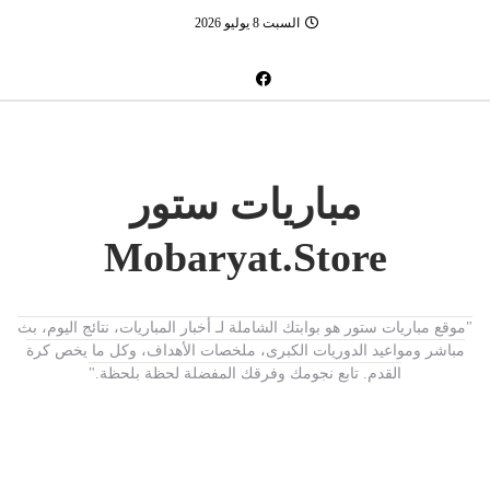
السبت 8 يوليو 2026
مباريات ستور
Mobaryat.Store
"موقع مباريات ستور هو بوابتك الشاملة لـ أخبار المباريات، نتائج اليوم، بث
مباشر ومواعيد الدوريات الكبرى، ملخصات الأهداف، وكل ما يخص كرة
القدم. تابع نجومك وفرقك المفضلة لحظة بلحظة."