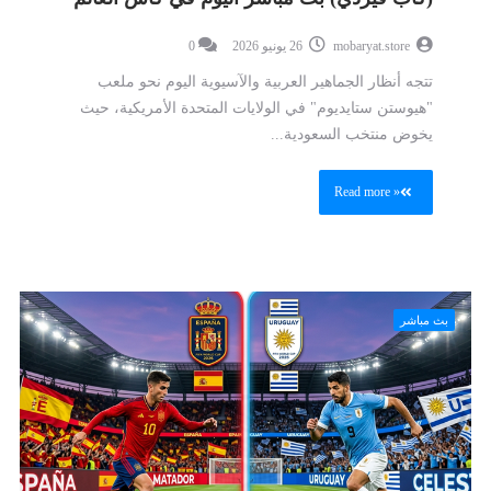
mobaryat.store
26 يونيو 2026
0
تتجه أنظار الجماهير العربية والآسيوية اليوم نحو ملعب
"هيوستن ستايديوم" في الولايات المتحدة الأمريكية، حيث
يخوض منتخب السعودية...
Read more »
بث مباشر