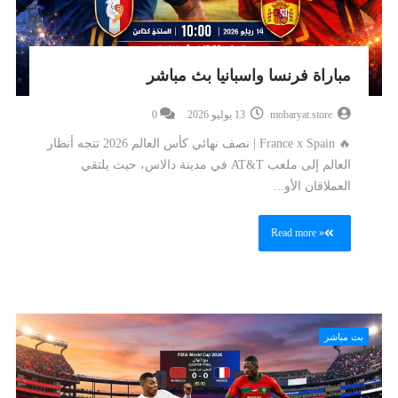
مباراة فرنسا واسبانيا بث مباشر
mobaryat.store
13 يوليو 2026
0
🔥 France x Spain | نصف نهائي كأس العالم 2026 تتجه أنظار
العالم إلى ملعب AT&T في مدينة دالاس، حيث يلتقي
العملاقان الأو...
Read more »
بث مباشر