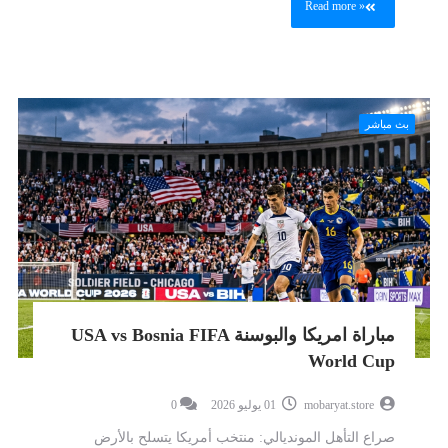
Read more »
بث مباشر
مباراة امريكا والبوسنة USA vs Bosnia FIFA
World Cup
mobaryat.store
01 يوليو 2026
0
صراع التأهل المونديالي: منتخب أمريكا يتسلح بالأرض