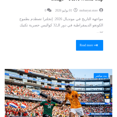
mobaryat.store
01 يوليو 2026
0
مواجهة التاريخ في مونديال 2026: إنجلترا تصطدم بطموح
الكونغو الديمقراطية في دور الـ32 كواليس حصرية تكتيك
ت...
Read more »
بث مباشر