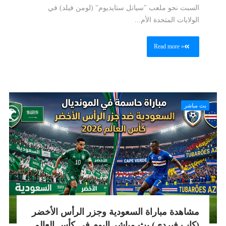
السبت نحو ملعب "سياتل ستايديوم" (لومن فيلد) في
الولايات المتحدة الأم...
Read more »
بث مباشر
مشاهدة مباراة السعودية وجزر الرأس الأخضر
(كاب فيردي) بث مباشر اليوم في كأس العالم