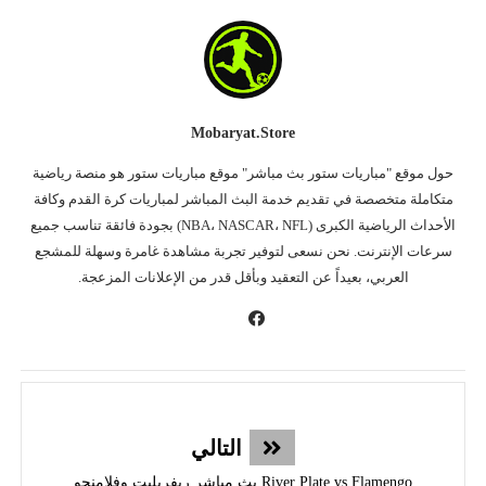
Mobaryat.store
حول موقع "مباريات ستور بث مباشر" موقع مباريات ستور هو منصة رياضية
متكاملة متخصصة في تقديم خدمة البث المباشر لمباريات كرة القدم وكافة
الأحداث الرياضية الكبرى (NBA، NASCAR، NFL) بجودة فائقة تناسب جميع
سرعات الإنترنت. نحن نسعى لتوفير تجربة مشاهدة غامرة وسهلة للمشجع
العربي، بعيداً عن التعقيد وبأقل قدر من الإعلانات المزعجة.
التالي
River Plate vs Flamengo بث مباشر ريفربليت وفلامنجو