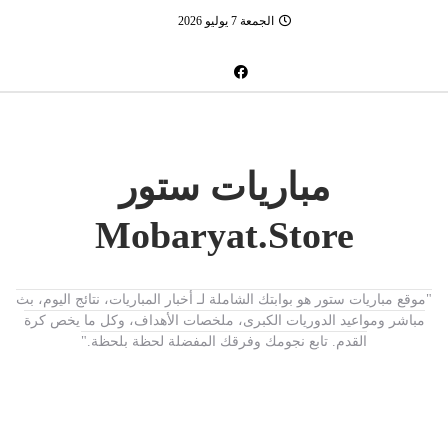
الجمعة 7 يوليو 2026
مباريات ستور
Mobaryat.Store
"موقع مباريات ستور هو بوابتك الشاملة لـ أخبار المباريات، نتائج اليوم، بث
مباشر ومواعيد الدوريات الكبرى، ملخصات الأهداف، وكل ما يخص كرة
القدم. تابع نجومك وفرقك المفضلة لحظة بلحظة."