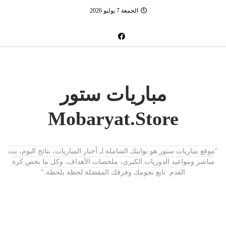
الجمعة 7 يوليو 2026
مباريات ستور
Mobaryat.Store
"موقع مباريات ستور هو بوابتك الشاملة لـ أخبار المباريات، نتائج اليوم، بث
مباشر ومواعيد الدوريات الكبرى، ملخصات الأهداف، وكل ما يخص كرة
القدم. تابع نجومك وفرقك المفضلة لحظة بلحظة."