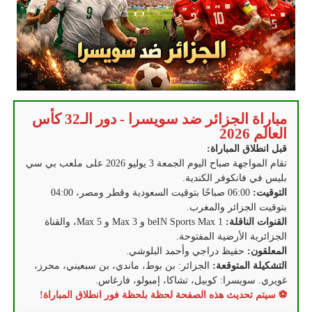
مباراة الجزائر ضد سويسرا - دور الـ32 كأس
العالم 2026
قبل انطلاق المباراة:
تقام المواجهة صباح اليوم الجمعة 3 يوليو 2026 على ملعب بي سي
بليس في فانكوفر الكندية.
التوقيت:
06:00 صباحًا بتوقيت السعودية وقطر ومصر، 04:00
بتوقيت الجزائر والمغرب.
القنوات الناقلة:
beIN Sports Max 1 و Max 3 و Max 5، والقناة
الجزائرية الأرضية المفتوحة.
المعلقون:
حفيظ دراجي وأحمد البلوشي.
التشكيلة المتوقعة:
الجزائر: بن بوط، ماندي، بن سبعيني، محرز،
غويري. سويسرا: كوبيل، تشاكا، إمبولو، فارغاس.
⚽ سيتم تحديث هذه الصفحة لحظة بلحظة فور انطلاق المباراة!