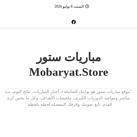
السبت 8 يوليو 2026
مباريات ستور
Mobaryat.Store
"موقع مباريات ستور هو بوابتك الشاملة لـ أخبار المباريات، نتائج اليوم، بث
مباشر ومواعيد الدوريات الكبرى، ملخصات الأهداف، وكل ما يخص كرة
القدم. تابع نجومك وفرقك المفضلة لحظة بلحظة."