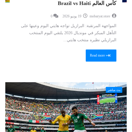
كأس العالم Brazil vs Haiti
mobaryat.store
19 يونيو 2026
0
المواجهة المرتقبة: البرازيل تواجه هايتي اليوم وعينها على
التأهل المبكر في مونديال 2026 يلتقي اليوم المنتخب
البرازيلي نظيره منتخب هايتي...
Read more »
بث مباشر