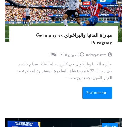
مباراة المانيا والبراغواي Germany vs
Paraguay
mobaryat.store
29 يونيو 2026
0
مباراة ألمانيا وباراغواي في كأس العالم 2026: صدام حاسم
في دور الـ 32 يتأهب عشاق الساحرة المستديرة لمواجهة من
العيار الثقيل تجمع بين منت...
Read more »
بث مباشر