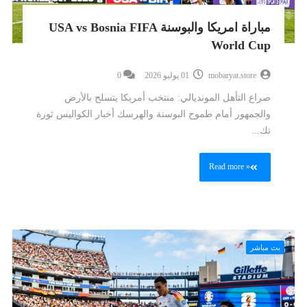
مباراة امريكا والبوسنة USA vs Bosnia FIFA
World Cup
mobaryat.store
01 يوليو 2026
0
صراع التأهل المونديالي: منتخب أمريكا يتسلح بالأرض
والجمهور أمام طموح البوسنة والهرسك أخبار الكواليس ثورة
تك...
Read more »
بث مباشر