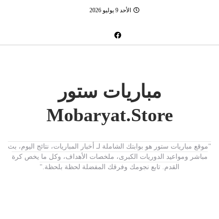
الأحد 9 يوليو 2026
مباريات ستور
Mobaryat.Store
"موقع مباريات ستور هو بوابتك الشاملة لـ أخبار المباريات، نتائج اليوم، بث
مباشر ومواعيد الدوريات الكبرى، ملخصات الأهداف، وكل ما يخص كرة
القدم. تابع نجومك وفرقك المفضلة لحظة بلحظة."