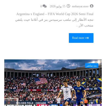
mobaryat.store
15 يوليو 2026
0
Argentina x England – FIFA World Cup 2026 Semi Final
تتجه الأنظار إلى ملعب مرسيدس بنز في أتلانتا حيث يلتقي
منتخب الأر...
Read more »
بث مباشر