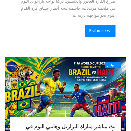
صراع القارة العجوز واللاتينيين: تركيا تواجه باراغواي اليوم
في ملحمة مونديالية حاسمة تتجه أنظار عشاق كرة القدم
اليوم نحو مواجهة نارية ت...
Read more »
بث مباشر
بث مباشر مباراة البرازيل وهايتي اليوم في