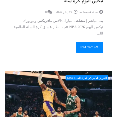
نيكس اليوم كرة سلة
mobaryat.store
19 يناير 2026
0
بث مباشر | مشاهدة مباراة دالاس مافريكس ونيويورك
نيكس اليوم NBA 2026 تتجه أنظار عشاق كرة السلة العالمية
اللي...
Read more »
الدوري الأمريكي لكرة السلة NBA