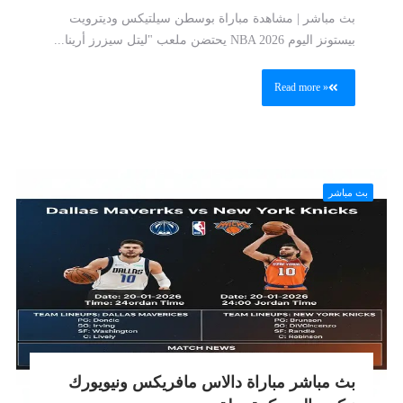
بث مباشر | مشاهدة مباراة بوسطن سيلتيكس وديترويت
بيستونز اليوم NBA 2026 يحتضن ملعب "ليتل سيزرز أرينا...
Read more »
بث مباشر
بث مباشر مباراة دالاس مافريكس ونيويورك