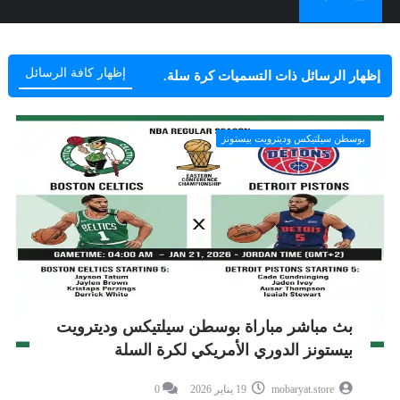
إظهار كافة الرسائل
‏إظهار الرسائل ذات التسميات
كرة سلة
.
بوسطن سيلتيكس وديترويت بيستونز
بث مباشر مباراة بوسطن سيلتيكس وديترويت
بيستونز الدوري الأمريكي لكرة السلة
mobaryat.store
19 يناير 2026
0