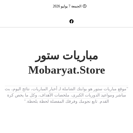
الجمعة 7 يوليو 2026
مباريات ستور
Mobaryat.Store
"موقع مباريات ستور هو بوابتك الشاملة لـ أخبار المباريات، نتائج اليوم، بث
مباشر ومواعيد الدوريات الكبرى، ملخصات الأهداف، وكل ما يخص كرة
القدم. تابع نجومك وفرقك المفضلة لحظة بلحظة."