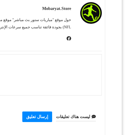
Mobaryat.store
NFL) بجودة فائقة تناسب جميع سرعات الإنترنت. نحن نسعى لتوفير تجربة مشاهدة غامرة وسهلة للمشجع العربي، بعيداً عن التعقيد وبأقل قدر من الإعلانات المزعجة.
ليست هناك تعليقات
إرسال تعليق