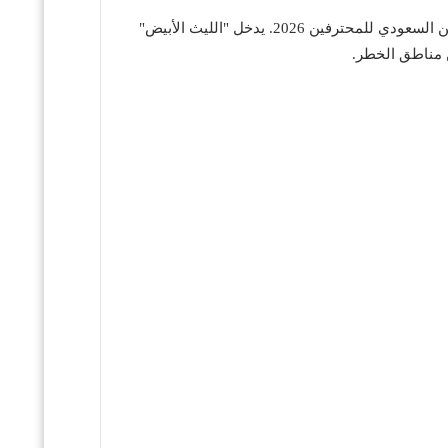
في ملعب نادي الحزم بالرس، ضمن منافسات الجولة التاسعة عشرة من دوري روشن السعودي للمحترفين 2026. يدخل "الليث الأبيض"
ن مناطق الخطر.