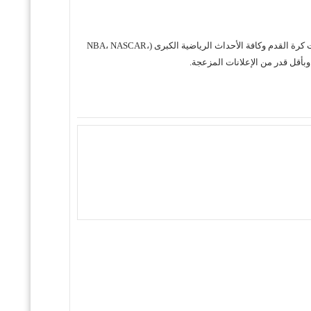
حول موقع "مباريات ستور بث مباشر" موقع مباريات ستور هو منصة رياضية متكاملة متخصصة في تقديم خدمة البث المباشر لمباريات كرة القدم وكافة الأحداث الرياضية الكبرى (NBA، NASCAR،