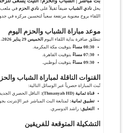
بث مباشر | الشباب والحزم: الليث يسعى للزح
يحل
نادي الشباب
ضيفاً ثقيلاً على
نادي الحزم
اللقاء بروح معنوية مرتفعة سعياً لتحسين مركزه في جد
موعد مباراة الشباب والحزم اليوم
تنطلق صافرة بداية اللقاء اليوم
الخميس 29 يناير 2026
، 
08:30 مساءً
بتوقيت مكة المكرمة.
07:30 مساءً
بتوقيت القاهرة.
09:30 مساءً
بتوقيت أبوظبي.
القنوات الناقلة لمباراة الشباب والحز
تُبث المباراة حصرياً عبر الوسائل التالية:
قناة ثمانية (Thmanyah HD):
الناقل الحصري الجديد
تطبيق ثمانية:
لمتابعة البث المباشر عبر الإنترنت بجو
التعليق:
راشد الدوسري.
التشكيلة المتوقعة للفريقين