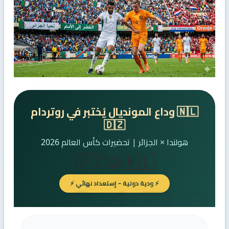
🇳🇱 وداع المونديال يُختبر في روتردام
🇩🇿
هولندا × الجزائر | تحضيرات كأس العالم 2026
🇩🇿
🤝
🇳🇱
⚡ ودية دولية – إستعداد نهائي ⚡