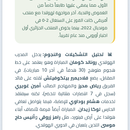
الأول، مما يضفي عليها طابعاً خاصاً من
الغموض والندية. آخر مواجهة لهولندا مع منتخب
أفريقي كانت الفوز على السنغال 2-0 في
مونديال 2022، بينما يخوض المنتخب الجزائري أول
اختبار أوروبي منذ عام تقريباً.
📊 تحليل التشكيلات والنجوم:
يدخل المدرب
الهولندي
رونالد كومان
المباراة وهو يعتمد على خط
هجوم متوهج (30 هدفاً في آخر 10 مباريات). في
المقابل، يضع
فلاديمير بيتكوفيتش
ثقله على قائد
الفريق
رياض محرز
والمهاجم الصائب
أمين غويري
(سجل في 7 انتصارات متتالية للخضر)، لكنه سيفتقد
لخدمات
هشام بوداوي
للإصابة، فيما يتواصل تعافي
الحارس
لوكا زيدان
. المباراة أيضاً فرصة لأنصاف أبناء
هولندا على أرض فينورد، مثل
رامز زروقي
و
أنيس حاج
موسى
اللذين يلعبان في الدوري الهولندي.