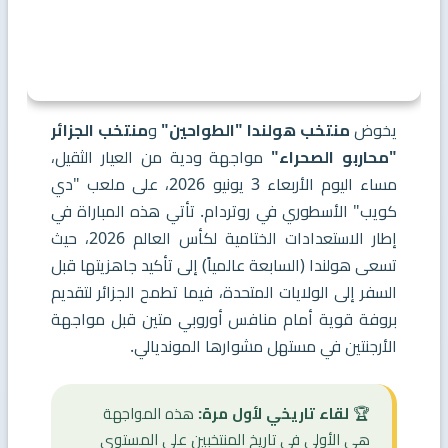
يخوض
منتخب هولندا "الطواحين"
و
منتخب الجزائر
"محاربو الصحراء"
مواجهة ودية من العيار الثقيل،
مساء اليوم الأربعاء 3 يونيو 2026، على ملعب "دي
كويب" الأسطوري في روتردام. تأتي هذه المباراة في
إطار الاستعدادات الختامية لكأس العالم 2026، حيث
تسعى هولندا (السابعة عالمياً) إلى تأكيد جاهزيتها قبل
السفر إلى الولايات المتحدة، فيما تطمح الجزائر لتقديم
بروفة قوية أمام منافس أوروبي متين قبل مواجهة
الأرجنتين في مستهل مشوارها المونديالي.
🏆
لقاء تاريخي لأول مرة:
هذه المواجهة
هي الأولى في تاريخ المنتخبين على المستوى