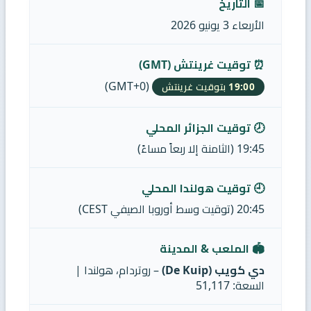
📅 التاريخ
الأربعاء 3 يونيو 2026
⏰ توقيت غرينتش (GMT)
(GMT+0)
19:00 بتوقيت غرينتش
🕗 توقيت الجزائر المحلي
19:45 (الثامنة إلا ربعاً مساءً)
🕘 توقيت هولندا المحلي
20:45 (توقيت وسط أوروبا الصيفي CEST)
🏟️ الملعب & المدينة
دي كويب (De Kuip)
– روتردام، هولندا |
السعة: 51,117