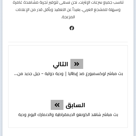
تناسب جميع سرعات الإنترنت. نحن نسعى لتوفير تجربة مشاهدة غامرة
وسهلة للمشجع العربي، بعيداً عن التعقيد وبأقل قدر من الإعلانات
المزعجة.
التالي
بث مباشر لوكسمبورغ ضد إيطاليا | ودية دولية – جيل جديد من الأتزوري
السابق
بث مباشر شاهد الكونغو الديمقراطية والدنمارك اليوم ودية