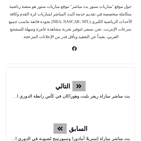
حول موقع "مباريات ستور بث مباشر" موقع مباريات ستور هو منصة رياضية
متكاملة متخصصة في تقديم خدمة البث المباشر لمباريات كرة القدم وكافة
الأحداث الرياضية الكبرى (NBA، NASCAR، NFL) بجودة فائقة تناسب جميع
سرعات الإنترنت. نحن نسعى لتوفير تجربة مشاهدة غامرة وسهلة للمشجع
العربي، بعيداً عن التعقيد وبأقل قدر من الإعلانات المزعجة.
التالي
بث مباشر مباراة ريفر بليت وهوراكان في كأس رابطة الدوري الأرجنتيني
السابق
بث مباشر مباراة إستريلا أمادورا وسبورتينج لشبونة في الدوري البرتغالي