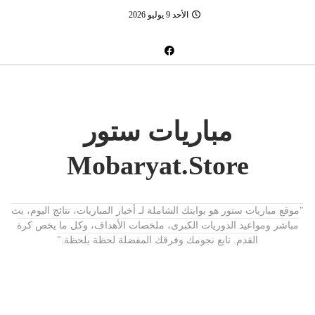
الأحد 9 يوليو 2026
مباريات ستور
Mobaryat.Store
"موقع مباريات ستور هو بوابتك الشاملة لـ أخبار المباريات، نتائج اليوم، بث
مباشر ومواعيد الدوريات الكبرى، ملخصات الأهداف، وكل ما يخص كرة
القدم. تابع نجومك وفرقك المفضلة لحظة بلحظة."