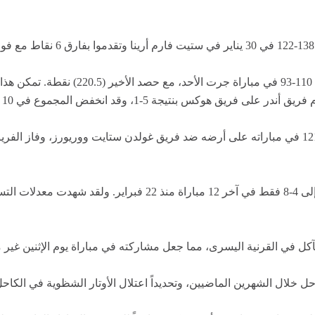
تعرض فريق لوس أنجلوس ليكرز لهزيمة بنتيجة 128-121 في مباراته على أرضه ضد فريق غولدن ستاي
كل في القرنية اليسرى، مما جعل مشاركته في مباراة يوم الإثنين غير 
 خلال الشهرين الماضيين، وتحديداً اعتلال الأوتار الشظوية في الكاحل