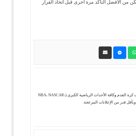
ة، ولكن من الأفضل التأكد مرة أخرى قبل اتخاذ القرار
حول موقع "مباريات ستور بث مباشر" موقع مباريات ستور هو منصة رياضية متكاملة متخصصة في تقديم خدمة البث المباشر لمباريات كرة القدم وكافة الأحداث الرياضية الكبرى (NBA، NASCAR،