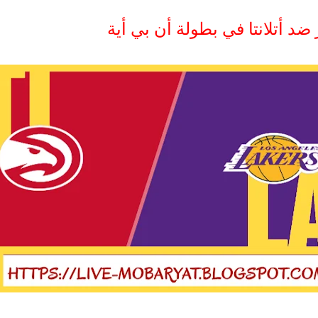
د أتلانتا في بطولة أن بي أية