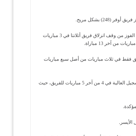
فاجأ فريق هوكس كليبرز بفوزه على فريق أندر بنتيجة 110-93 في مباراة جرت الأحد، مع حصد الأخير (220.5) نقطة. تمكن هذا الفوز من وقف انزلاق فريق أتلانتا في 3 مباريات
ت ووريورز، وفاز الفريق فقط في ثلاث مباريات من أصل سبع مباريات
كما انخفضت نسبة الفريق في التنبؤ بنتيجة المباريات إلى 4-8 فقط في آخر 12 مباراة منذ 22 فبراير. ولقد شهدت معدلات التسجيل العالية في 4 من آخر 5 مباريات للفريق، حيث
مؤكدة.
 الأيسر.