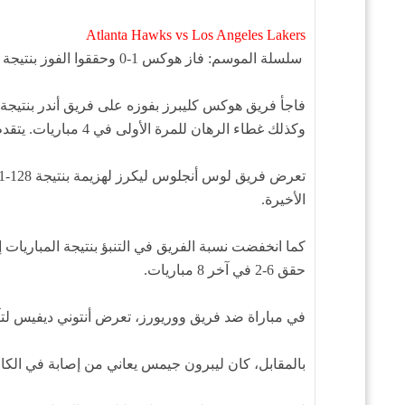
Atlanta Hawks vs Los Angeles Lakers
سلسلة الموسم: فاز هوكس 1-0 وحققوا الفوز بنتيجة 138-122 في 30 يناير في ستيت فارم أرينا وتقدموا بفارق 6 نقاط مع فوز فريق أوفر (248) بشكل مريح.
وكذلك غطاء الرهان للمرة الأولى في 4 مباريات. يتقدم فريق أندر على فريق هوكس بنتيجة 5-1، وقد انخفض المجموع في 10 مباريات من آخر 13 مباراة.
الأخيرة.
حقق 6-2 في آخر 8 مباريات.
في مباراة ضد فريق ووريورز، تعرض أنتوني ديفيس لتآ
بالمقابل، كان ليبرون جيمس يعاني من إصابة في الكاحل