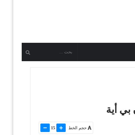
بي أية
حجم الخط
15