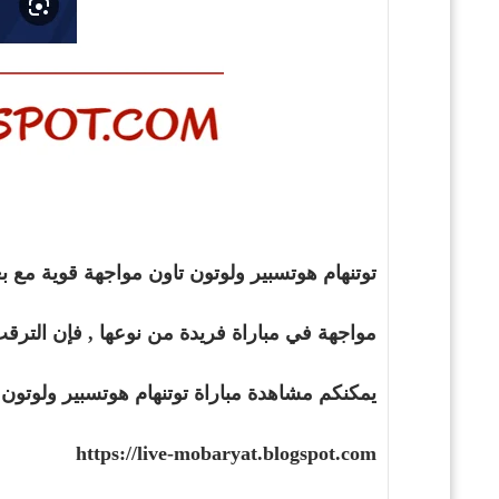
توتنهام هوتسبير ولوتون تاون مواجهة قوية مع بعضهما البعض في تمام الساعة 6.00 مساء 
مواجهة في مباراة فريدة من نوعها , فإن الترقب و
يمكنكم مشاهدة مباراة توتنهام هوتسبير ولوتون 
https://live-mobaryat.blogspot.com