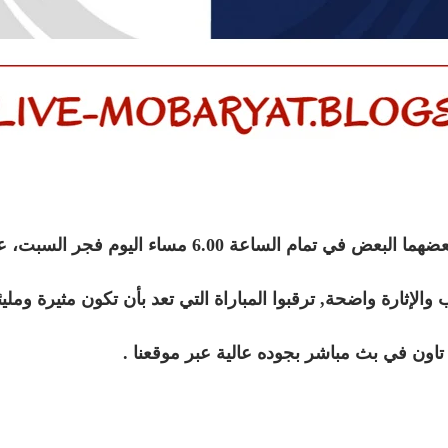
اليوم فجر السبت، على ملعب برامول لين، في الأسبوع: 30.
الإثارة واضحة, ترقبوا المباراة التي تعد بأن تكون مثيرة ومليئ
تاون في بث مباشر بجوده عالية عبر موقعنا .