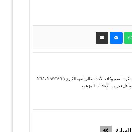
حول موقع "مباريات ستور بث مباشر" موقع مباريات ستور هو منصة رياضية متكاملة متخصصة في تقديم خدمة البث المباشر لمباريات كرة القدم وكافة الأحداث الرياضية الكبرى (NBA، NASCAR،
السابق