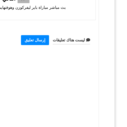
بث مباشر مباراة باير ليفركوزن وهوفنهايم
ليست هناك تعليقات
إرسال تعليق