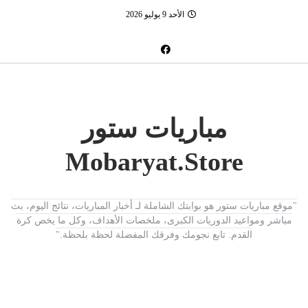
الأحد 9 يوليو 2026
مباريات ستور
Mobaryat.Store
"موقع مباريات ستور هو بوابتك الشاملة لـ أخبار المباريات، نتائج اليوم، بث
مباشر ومواعيد الدوريات الكبرى، ملخصات الأهداف، وكل ما يخص كرة
القدم. تابع نجومك وفرقك المفضلة لحظة بلحظة."