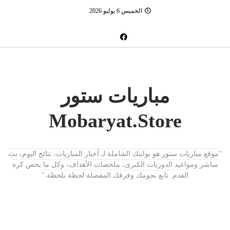
الخميس 6 يوليو 2026
مباريات ستور
Mobaryat.Store
"موقع مباريات ستور هو بوابتك الشاملة لـ أخبار المباريات، نتائج اليوم، بث
مباشر ومواعيد الدوريات الكبرى، ملخصات الأهداف، وكل ما يخص كرة
القدم. تابع نجومك وفرقك المفضلة لحظة بلحظة."