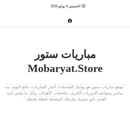
الخميس 6 يوليو 2026
مباريات ستور
Mobaryat.Store
"موقع مباريات ستور هو بوابتك الشاملة لـ أخبار المباريات، نتائج اليوم، بث
مباشر ومواعيد الدوريات الكبرى، ملخصات الأهداف، وكل ما يخص كرة
القدم. تابع نجومك وفرقك المفضلة لحظة بلحظة."