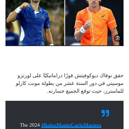
حقق نوفاك ديوكوفيتش فوزًا دراماتيكيًا على لورنزو
موسيتي في دور الستة عشر من بطولة مونت كارلو
للماسترز، حيث توقع الجميع خسارته.
The 2024
#RolexMonteCarloMasters