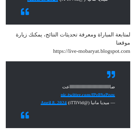
لمتابعة المباراة ومعرفة تحديثات النتائج، يمكنك زيارة
موقعنا
https://live-mobaryat.blogspot.com
ضااااااااااااااااااااااااااااااااااعت
pic.twitter.com/fPz89aPzqy
— ميديا مانيا (@iTTiVid)
April 8, 2024