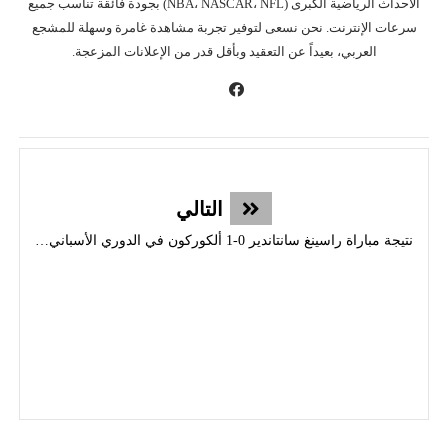
الأحداث الرياضية الكبرى (NBA، NASCAR، NFL) بجودة فائقة تناسب جميع
سرعات الإنترنت. نحن نسعى لتوفير تجربة مشاهدة غامرة وسهلة للمشجع
العربي، بعيداً عن التعقيد وبأقل قدر من الإعلانات المزعجة.
التالي
نتيجة مباراة راسينغ سانتاندير 0-1 ألكوركون في الدوري الأسباني الدرجه الثانية