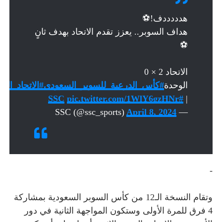
هدددددف!⚽
هداف السوبر.. يعزز تقدم الاتحاد بهدف ثانٍ
⚽
الاتحاد 2 × 0
الوحدة
#كأس_الدرعية_للسوبر_السعودي
#الاتحاد_الو
pic.twitter.com/1WlY6gzHNr
#SSC
|
April 8, 2024
— SSC (@ssc_sports)
-
وتقام النسخة الـ12 من كأس السوبر السعودية بمشاركة
4 فرق للمرة الأولى وستكون المواجهة الثانية في دور