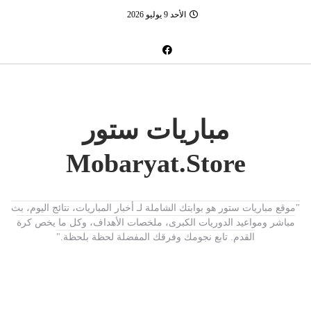
الأحد 9 يوليو 2026
مباريات ستور
Mobaryat.Store
"موقع مباريات ستور هو بوابتك الشاملة لـ أخبار المباريات، نتائج اليوم، بث
مباشر ومواعيد الدوريات الكبرى، ملخصات الأهداف، وكل ما يخص كرة
القدم. تابع نجومك وفرقك المفضلة لحظة بلحظة."