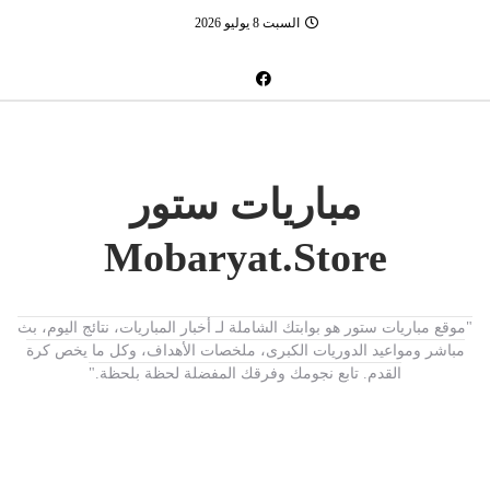
السبت 8 يوليو 2026
مباريات ستور
Mobaryat.Store
"موقع مباريات ستور هو بوابتك الشاملة لـ أخبار المباريات، نتائج اليوم، بث
مباشر ومواعيد الدوريات الكبرى، ملخصات الأهداف، وكل ما يخص كرة
القدم. تابع نجومك وفرقك المفضلة لحظة بلحظة."