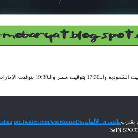
 يقترب
#الدوري_الألماني
#Bundesliga
pic.twitter.com/wsrrIpuzpD