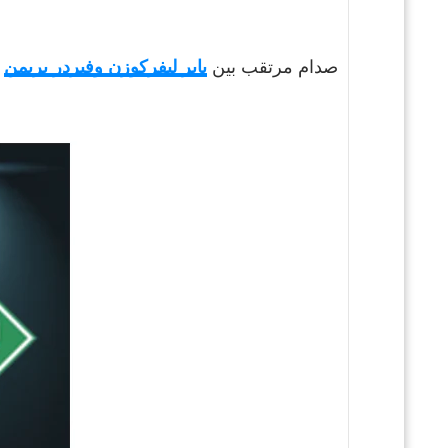
صدام مرتقب بين
باير ليفركوزن وفيردر بريمن
ف