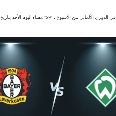
ي الدوري الألماني من الأسبوع : "29" مساء اليوم الأحد بتاريخ 14-4-2024.