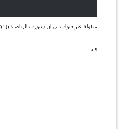
منقولة عبر قنوات بي ان سبورت الرياضية ((5)) بجوده عالية وسيكون المعلق : علي محمد علي .
2-0