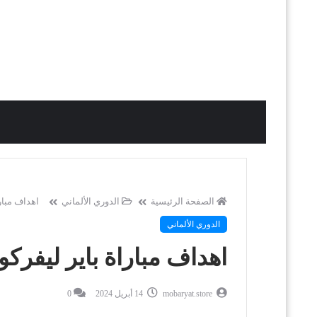
الصفحة الرئيسية
الدوري الألماني
اهداف مباراة باير ليفركو
الدوري الألماني
اهداف مباراة باير ليفركوزن 5-0 فيردر بريمن في الدوري 
mobaryat.store
14 أبريل 2024
0