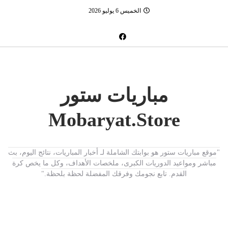
الخميس 6 يوليو 2026
مباريات ستور
Mobaryat.Store
"موقع مباريات ستور هو بوابتك الشاملة لـ أخبار المباريات، نتائج اليوم، بث
مباشر ومواعيد الدوريات الكبرى، ملخصات الأهداف، وكل ما يخص كرة
القدم. تابع نجومك وفرقك المفضلة لحظة بلحظة."