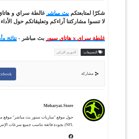
شكرًا لمتابعتكم
بث مباشر
غالطة سراي و هاتاي س
لا تنسوا مشاركتنا آراءكم وتعليقاتكم حول الأدا
غلطة سراي x هاتاي سبور
بث مباشر -
نتائج وأ
التصنيفات:
الدوري التركي
مشاركة
cebook
Mobaryat.store
NFL) بجودة فائقة تناسب جميع سرعات الإنترنت. نحن نسعى لتوفير تجربة مشاهدة غامرة وسهلة للمشجع العربي، بعيداً عن التعقيد وبأقل قدر من الإعلانات المزعجة.