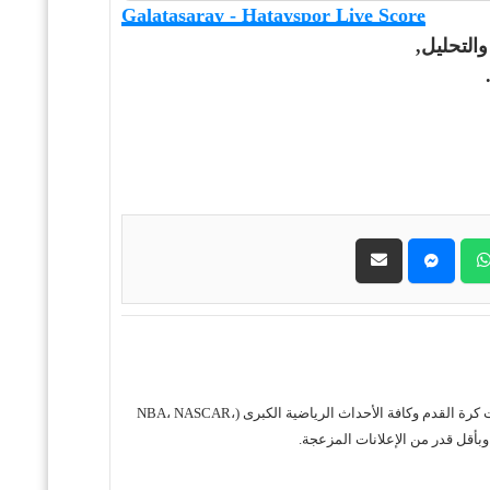
Galatasaray - Hatayspor Live Score
التحليل,
حول موقع "مباريات ستور بث مباشر" موقع مباريات ستور هو منصة رياضية متكاملة متخصصة في تقديم خدمة البث المباشر لمباريات كرة القدم وكافة الأحداث الرياضية الكبرى (NBA، NASCAR،