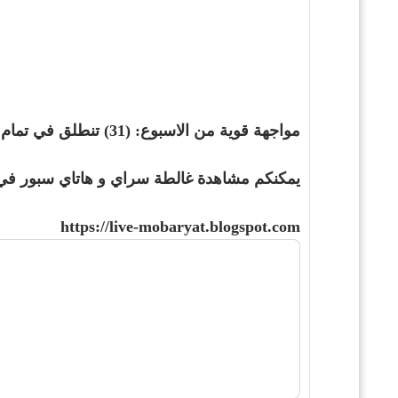
مواجهة قوية من الاسبوع: (31) تنطلق في تمام الساعة 8.30 مساء اليوم الثلاثاء، , على ملعب (
يمكنكم مشاهدة غالطة سراي و هاتاي سبور في
https://live-mobaryat.blogspot.com