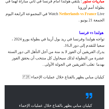
مباريات ستور
: يلتقي هولندا امام فرنسا في ثاني مباراة لهما في
بطولة أمم أوروبا
Netherlands vs France
Watch
Live في المجموعة الرابعة اليوم
الجمعة 21 يونيو .
هولندا vs فرنسا
تواجه هولندا وفرنسا في ريد بول أرينا في بطولة يورو 2024 ،
سعيا للتقدم إلى دور الـ16.
يدرك الفريقين أن الفوز لا بد منة من أجل التأهل الى دور الستة
عشرة من البطولة لذلك سيحاول كل منتخب أن يحقق الفوز
بهدما تغلب الفريقين في الجولة الأولى .
كيليان مبابي يظهر بالقناع خلال عمليات الإحماء 🇫🇷
كيليان مبابي يظهر بالقناع خلال عمليات الإحماء