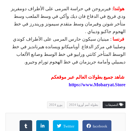
هولندا
: فيربروجن في حراسة المرمى على الأطراف دومفريز
ودي فريج في الدفاع فان ديك وأكي في وسط الملعب وسط
متأخر شوتن وفيرمان وسط متقدم سيمونز وريندرز في خط
الهجوم جاكبو وديباي .
فرنسا
: مينيان سيكون حارس المرمى على الأطراف كوندي
وصليبا في مركز الدفاع أوباميكانو ويسانده هيرنانديز في خط
الوسط المتأخر كانتي ورابيو في خط الوسط وصانع الألعاب
ديمبيلي وأمامة جريزمان في خط الهجوم تورام وجيرو.
شاهد جميع بطولات العالم عبر موقعكم
https://www.Mobaryat.Store
التصنيفات:
بطولة أمم أوروبا 2024
يورو 2024
Twitter
facebook