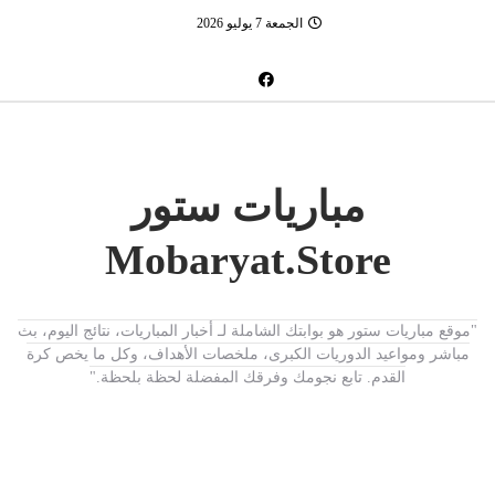
الجمعة 7 يوليو 2026
مباريات ستور
Mobaryat.Store
"موقع مباريات ستور هو بوابتك الشاملة لـ أخبار المباريات، نتائج اليوم، بث
مباشر ومواعيد الدوريات الكبرى، ملخصات الأهداف، وكل ما يخص كرة
القدم. تابع نجومك وفرقك المفضلة لحظة بلحظة."