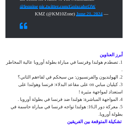
@lequipe
pic.twitter.com/GqjxcabrQW
June 21, 2024
— KMZ (@KM10Zone)
أبرز العناوين
1. تصطدم هولندا وفرنسا في مباراة بطولة أوروبا عالية المخاطر
.
2. الهولنديون والفرنسيون: من سيحكم في لقاءهم الثاني؟
3. كيليان مبابي on على مقاعد البدلاء: فرنسا وهولندا على
استعداد لمواجهة مثيرة !
4. المواجهة المباشرة: هولندا ضد فرنسا في بطولة أوروبا .
5. معركة دور الـ16: هولندا تواجه فرنسا في مباراة حاسمة في
بطولة أوروبا.
تشكيلة المتوقعة بين الفريقين