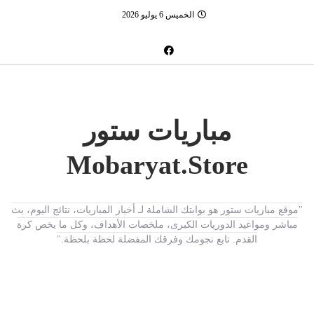
الخميس 6 يوليو 2026
مباريات ستور
Mobaryat.Store
"موقع مباريات ستور هو بوابتك الشاملة لـ أخبار المباريات، نتائج اليوم، بث
مباشر ومواعيد الدوريات الكبرى، ملخصات الأهداف، وكل ما يخص كرة
القدم. تابع نجومك وفرقك المفضلة لحظة بلحظة."