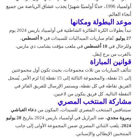
أولمبياد 1996، حدثًا أولمبيًا شهيرًا يجذب عشاق الرياضة من جميع
أنحاء العالم.
موعد البطولة ومكانها
تبدأ بطولات الكرة الطائرة الشاطئية في أولمبياد باريس 2024 يوم
27 يوليو
. تُقام مباريات الميداليات للسيدات في
9 أغسطس
،
وللرجال في
10 أغسطس
في ملعب مؤقت بشامب دي مارس،
بالقرب من برج إيفل.
قوانين المباراة
تتألف المباريات من ثلاث مجموعات، بحيث تكون أول مجموعتين
إلى 21 نقطة، والمجموعة الثالثة إلى 15 نقطة إذا لزم الأمر. يُسجل
الفريق نقاطه في كل نقطة، ويستمر الإرسال للفريق الفائز في
النقطة التالية. كل فريق يتكون من لاعبين.
مشاركة المنتخب المصري
سيتنافس المنتخب المصري للسيدات، المكون من
دعاء الغباشي
و
مروة مجدي
، ضد البرازيل في أولمبياد باريس 2024 بتاريخ
28 يوليو
2024
. يلعب الثنائي المصري ضمن المجموعة الأولى إلى جانب
المنتخبين الإيطالي والإسباني.