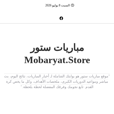
السبت 8 يوليو 2026
مباريات ستور
Mobaryat.Store
"موقع مباريات ستور هو بوابتك الشاملة لـ أخبار المباريات، نتائج اليوم، بث
مباشر ومواعيد الدوريات الكبرى، ملخصات الأهداف، وكل ما يخص كرة
القدم. تابع نجومك وفرقك المفضلة لحظة بلحظة."