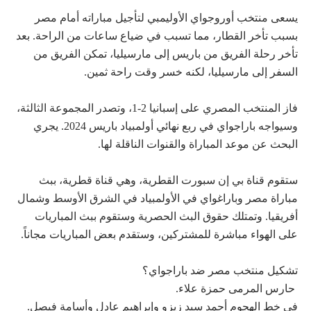
يسعى منتخب أوروجواي الأوليمبي لتأجيل مباراته أمام مصر
بسبب تأخر القطار، مما تسبب في ضياع ساعات من الراحة. بعد
تأخر رحلة الفريق من باريس إلى مارسيليا، تمكن الفريق من
السفر إلى مارسيليا، لكنه خسر وقت راحة ثمين.
فاز المنتخب المصري على إسبانيا 2-1، وتصدر المجموعة الثالثة،
وسيواجه باراجواي في ربع نهائي أولمبياد باريس 2024. يجري
البحث عن موعد المباراة والقنوات الناقلة لها.
ستقوم قناة بي إن سبورت القطرية، وهي قناة قطرية، ببث
مباراة مصر وباراغواي في الأولمبياد في الشرق الأوسط وشمال
أفريقيا. وتمتلك حقوق البث الحصرية وستقوم ببث المباريات
على الهواء مباشرة للمشتركين، وستقدم بعض المباريات مجاناً.
تشكيل منتخب مصر ضد باراجواي؟
حارس المرمى حمزة علاء.
في خط الهجوم أحمد سيد زيزو وإبراهيم عادل وأسامة فيصل.