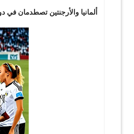
ألمانيا والأرجنتين تصطدمان في دور الـ 16 من كأس العالم للسيدات ت