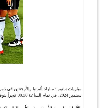
مباريات ستور : مباراة ألمانيا والأرجنتين في دور الستة عشرة
سبتمبر 2024، في تمام الساعة 00:30 فجراً بتوقيت الدوحة والقاهرة ومكة المكرمة، وستُذاع المباراة على قناة Sports HD 1 مع المعلق أنجليزي.