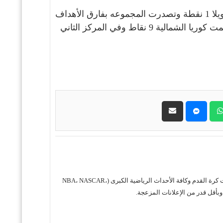
وصلت المانيا دور الستة عشرة بعد تصدرها لمجموعتها التي ضمت نيجيريا 6 نقاط وكوريا الجنوبية 4 نقاط وفنزويلا 1 نقطة وتصدرت المجموعه بفارق الأهداف
عن المنتخب النيجري بعد التساوي في النقاط بينما المنخب الأرجنتيني تأهل بأفضل ثالث في المجموعة التي ضمت كوريا الشمالية 9 نقاط وفي المركز الثاني
حول موقع "مباريات ستور بث مباشر" موقع مباريات ستور هو منصة رياضية متكاملة متخصصة في تقديم خدمة البث المباشر لمباريات كرة القدم وكافة الأحداث الرياضية الكبرى (NBA، NASCAR،