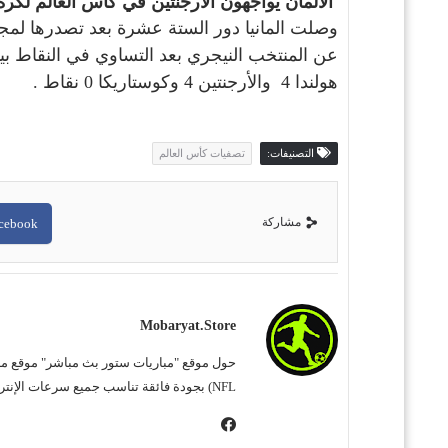
الألمان يواجهون الأرجنتين في كأس العالم لكرة ال
هولندا 4 والأرجنتين 4 وكوستاريكا 0 نقاط .
التصنيفات:
تصفيات كأس العالم
مشاركة
cebook
Mobaryat.store
NFL) بجودة فائقة تناسب جميع سرعات الإنترنت. نحن نسعى لتوفير تجربة مشاهدة غامرة وسهلة للمشجع العربي، بعيداً عن التعقيد وبأقل قدر من الإعلانات المزعجة.