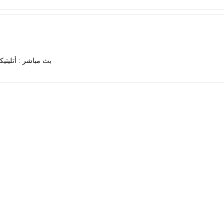
بث مباشر : أتليتيك