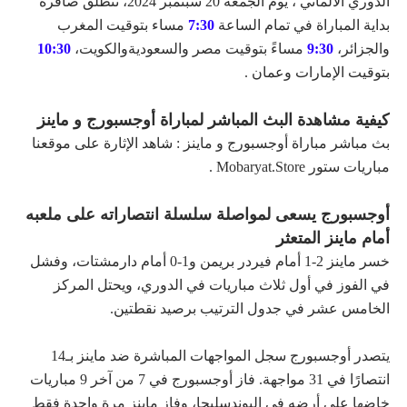
الدوري الألماني ، يوم الجمعة 20 سبتمبر 2024، تنطلق صافرة
بداية المباراة في تمام الساعة
7:30
مساء بتوقيت المغرب
والجزائر،
9:30
مساءً بتوقيت مصر والسعوديةوالكويت،
10:30
بتوقيت الإمارات وعمان .
كيفية مشاهدة البث المباشر لمباراة أوجسبورج و ماينز
بث مباشر مباراة أوجسبورج و ماينز : شاهد الإثارة على موقعنا
مباريات ستور Mobaryat.Store .
أوجسبورج يسعى لمواصلة سلسلة انتصاراته على ملعبه
أمام ماينز المتعثر
خسر ماينز 2-1 أمام فيردر بريمن و1-0 أمام دارمشتات، وفشل
في الفوز في أول ثلاث مباريات في الدوري، ويحتل المركز
الخامس عشر في جدول الترتيب برصيد نقطتين.
يتصدر أوجسبورج سجل المواجهات المباشرة ضد ماينز بـ14
انتصارًا في 31 مواجهة. فاز أوجسبورج في 7 من آخر 9 مباريات
خاضها على أرضه في البوندسليجا، وفاز ماينز مرة واحدة فقط