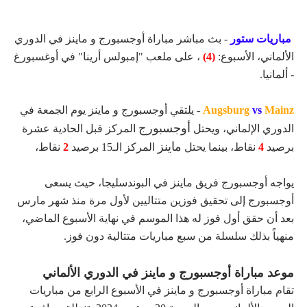
مباريات ستور
- بث مباشر مباراة أوجسبورج و ماينز في الدوري
الألماني، الأسبوع:
(4)
، على ملعب "إمبولس أرينا" في أوغسبورغ
- ألمانيا.
Mainz
vs
Augsburg
- يلتقي أوجسبورج و ماينز يوم الجمعة في
أوجسبورج
الدوري الإلماني، ويحتل
المركز قبل الحادية عشرة
ماينز
برصيد
4
نقاط، بينما يحتل
المركز الـ15 برصيد
2
نقاط،
يواجه أوجسبورج فريق ماينز في البوندسليجا، حيث يسعى
أوجسبورج إلى تحقيق فوزين متتاليين لأول مرة منذ شهر مارس
بعد أن حقق أول فوز له هذا الموسم في نهاية الأسبوع الماضي،
منهياً بذلك سلسلة من سبع مباريات متتالية دون فوز.
موعد مباراة أوجسبورج و ماينز في الدوري الألماني
تقام مباراة أوجسبورج و ماينز في الأسبوع الرابع من مباريات