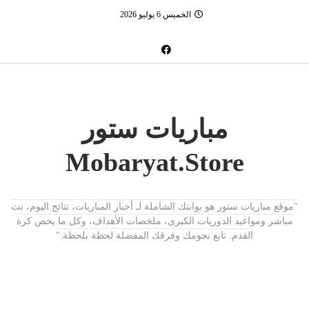
الخميس 6 يوليو 2026
مباريات ستور
Mobaryat.Store
"موقع مباريات ستور هو بوابتك الشاملة لـ أخبار المباريات، نتائج اليوم، بث
مباشر ومواعيد الدوريات الكبرى، ملخصات الأهداف، وكل ما يخص كرة
القدم. تابع نجومك وفرقك المفضلة لحظة بلحظة."