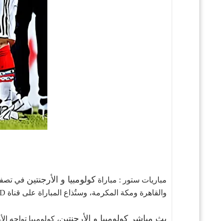
كولومبيا و الأرجنتين
مباريات ستور : مباراة
والقاهرة ومكة المكرمة، وستُذاع المباراة على قناة SSC1 HD مع المعلق فهد العتيبي.
بث مباشر كولومبيا و الأرجنتين
، كولومبيا تواجه الأرجنتين في 