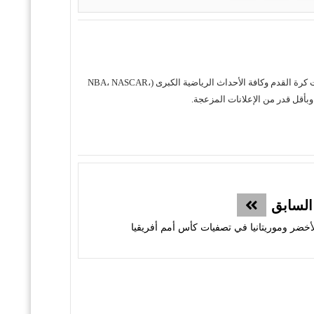
حول موقع "مباريات ستور بث مباشر" موقع مباريات ستور هو منصة رياضية متكاملة متخصصة في تقديم خدمة البث المباشر لمباريات كرة القدم وكافة الأحداث الرياضية الكبرى (NBA، NASCAR،
السابق
أخضر وموريتانيا في تصفيات كأس أمم أفريقيا