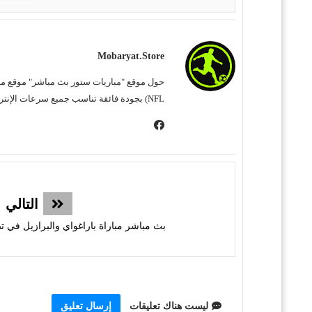
Mobaryat.store
NFL) بجودة فائقة تناسب جميع سرعات الإنترنت. نحن نسعى لتوفير تجربة مشاهدة غامرة وسهلة للمشجع العربي، بعيداً عن التعقيد وبأقل قدر من الإعلانات المزعجة.
التالي
بث مباشر مباراة باراغواي والبرازيل في تص
ليست هناك تعليقات
إرسال تعليق