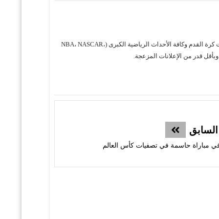
حول موقع "مباريات ستور بث مباشر" موقع مباريات ستور هو منصة رياضية متكاملة متخصصة في تقديم خدمة البث المباشر لمباريات كرة القدم وكافة الأحداث الرياضية الكبرى (NBA، NASCAR،
السابق
 في مباراة حاسمة في تصفيات كأس العالم