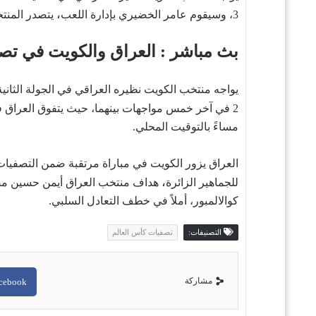
،
3، وسيقوم عامر الخضيري بإدارة اللعب
يتصدر المنتخب العراقي المجم
بث مباشر : العراق والكويت في تص
يواجه منتخب الكويت نظيره العراقي في الجولة الثانية من تصفيات كأس العالم 2026، ويسعى الكو
2 في آخر خمس مواجهات بينهما، حيث يتفوق العراق في المواجهات الخمس الأخيرة
مساءً بالتوقيت المحلي.
،
للجماهير الزائرة
هداف منتخب العراق أيمن حسين مصاب
كوالالمبور، أملاً في خطف التعادل السلبي.
التصنيفات:
تصفيات كأس العالم
مشاركة
cebook