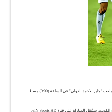
مباريات ستور - تقام مباراة الكويت ضد العراق في التصفيات المؤهلة لكأس العالم الجولة الثانية ، في 10 سبتمبر 2024 على ملعب "جابر الاحمد الدولي" في الساعة (9:00) مساءً
يواجه منتخب الكويت نظيره العراقي في تصفيات كأس العالم 2026 يوم 10 سبتمبر 2024 في تمام الساعة 9:00 مساءً بتوقيت الكويت. ستُنقل المباراة على قناة beIN Sports HD