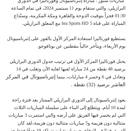
مباريات ستور : مباراة إنترناسيونال وفورتاليزا في الدوري
البرازيلي، والتي ستقام يوم 11 سبتمبر 2024، في تمام الساعة
01:30 فجراً بتوقيت الدوحة والقاهرة ومكة المكرمة، وستُذاع
المباراة على قناة bra Sports HD 5 مع المعلق البرازيلي.
يستطيع فورتاليزا استعادة المركز الأول بالفوز على إنترناسيونال
يوم الأربعاء، ويتأخر حالياً بنقطتين عن بوتافوجو.
يحتل فورتاليزا المركز الأول في ترتيب جدول الدوري البرازيلي
برصيد 48 نقطة من 24 مباراة لعبها لغاية الأن وتغلب في 14
،
إنترناسيونال في المركز
وتعادل في 6 وخسر 4 مبارايات
بينما
العاشر برصيد (32) نقطة .
يعود إنترناسيونال إلى الدوري البرازيلي الممتاز بعد فترة راحة
لمدة 10 أيام، ويتطلع إلى البناء على سلسلة المباريات الثلاث
التي لم يخسر فيها الفريق على أرضه والتي استمرت 3 مباريات
،
متتالية دون هزيمة و5 مباريات متتالية دون هزيمة
لقد كان
الفريق قويًا في الدفاع، حيث استقبلت شباكه 19 هدفًا فقط حتى