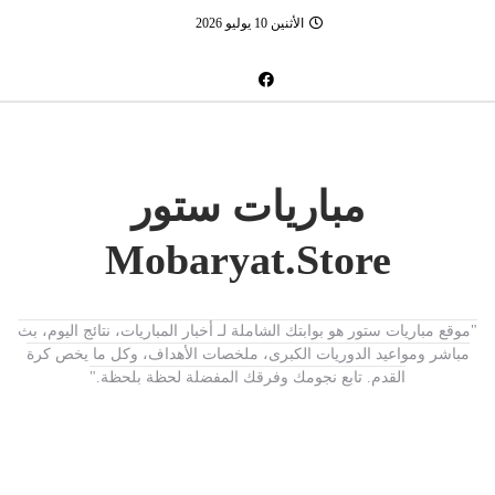
الأثنين 10 يوليو 2026
مباريات ستور
Mobaryat.Store
"موقع مباريات ستور هو بوابتك الشاملة لـ أخبار المباريات، نتائج اليوم، بث
مباشر ومواعيد الدوريات الكبرى، ملخصات الأهداف، وكل ما يخص كرة
القدم. تابع نجومك وفرقك المفضلة لحظة بلحظة."