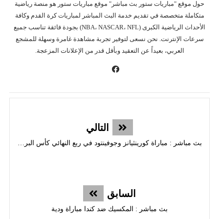
حول موقع "مباريات ستور بث مباشر" موقع مباريات ستور هو منصة رياضية
متكاملة متخصصة في تقديم خدمة البث المباشر لمباريات كرة القدم وكافة
الأحداث الرياضية الكبرى (NBA، NASCAR، NFL) بجودة فائقة تناسب جميع
سرعات الإنترنت. نحن نسعى لتوفير تجربة مشاهدة غامرة وسهلة للمشجع
العربي، بعيداً عن التعقيد وبأقل قدر من الإعلانات المزعجة.
التالي
بث مباشر : مباراة كورينثيانز وجوفينتود في ربع النهائي كأس البرازيل
السابق
بث مباشر : المكسيك ضد كندا مباراة ودية