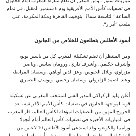
مباريات ستور - ومن المقرر أن تقام مباراة المغرب أمام الجابون
في تصفيات كأس الأمم الأفريقية يوم 6 سبتمبر المقبل، في تمام
الساعة "التاسعة مساءً" بتوقيت القاهرة ومكة المكرمة، على
ملعب ”أدرار“.
أسود الأطلس يتطلعون للخلاص من الجابون
ومن المنتظر أن تضم تشكيلة المغرب كل من ياسين بونو،
وأشرف حكيمي، وأشرف داري، ورومان سايس، وناصر
مزراوي، وبلال الخنوس، وعز الدين أوناهي، وسفيان المرابط،
وعبد الصمد الزلزولي، وسفيان رحيمي، ويوسف النصيري.
أعلن وليد الركراكي المدير الفني للمنتخب المغربي عن تشكيلة
،
قوية لمواجهة الجابون في تصفيات كأس الأمم الأفريقية
بعد
الخروج المهين من التصفيات المؤهلة لكأس العالم، فاز المغرب
في المباريات الأخيرة في تصفيات كأس العالم أمام أنجولا
،
وزامبيا والكونغو
وقد استدعى أسود الأطلس 10 لاعبين من
التشكيلة التي فازت بالميدالية البرونزية في أولمبياد باريس، بما