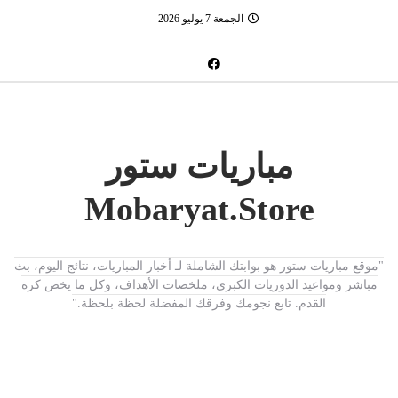
الجمعة 7 يوليو 2026
مباريات ستور
Mobaryat.Store
"موقع مباريات ستور هو بوابتك الشاملة لـ أخبار المباريات، نتائج اليوم، بث
مباشر ومواعيد الدوريات الكبرى، ملخصات الأهداف، وكل ما يخص كرة
القدم. تابع نجومك وفرقك المفضلة لحظة بلحظة."