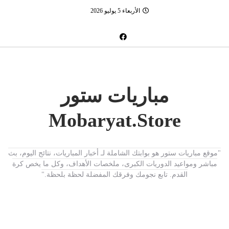
الأربعاء 5 يوليو 2026
مباريات ستور
Mobaryat.Store
"موقع مباريات ستور هو بوابتك الشاملة لـ أخبار المباريات، نتائج اليوم، بث
مباشر ومواعيد الدوريات الكبرى، ملخصات الأهداف، وكل ما يخص كرة
القدم. تابع نجومك وفرقك المفضلة لحظة بلحظة."