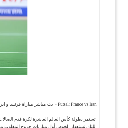
Futsal: France vs Iran - بث مباشر مباراة فرنسا و ايران في كاس العالم للصالات ، الجولة: (6) ، في
اللتان تستعدان لخوض أول مباريات خروج المغلوب منذ 1999 و2018 على التوا