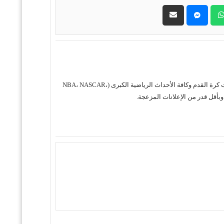
حول موقع "مباريات ستور بث مباشر" موقع مباريات ستور هو منصة رياضية متكاملة متخصصة في تقديم خدمة البث المباشر لمباريات كرة القدم وكافة الأحداث الرياضية الكبرى (NBA، NASCAR،