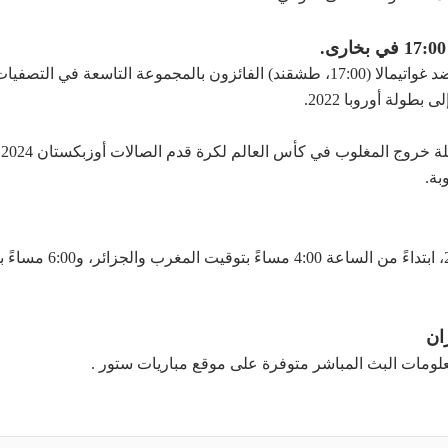
22 سبتمبر: فرنسا ضد إيران (17:00، بخارى)، فنزويلا ضد غواتيمالا (17:00، طشقند) الفائزو
طولة أوروبا 2022.
ب
بة.
ان
ومات البث المباشر متوفرة على موقع مباريات ستور .