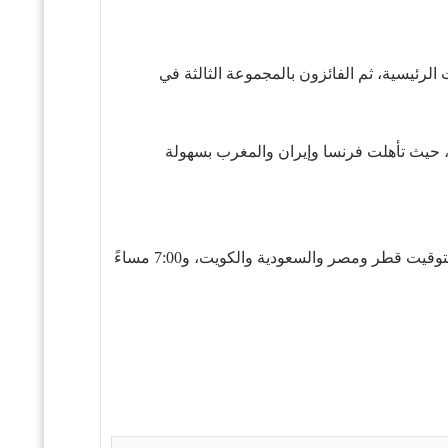
ن بالمجموعة التاسعة في التصفيات الرئيسية، ثم الفائزون بالمجموعة الثالثة في
لغت منتخبات فرنسا وإيران والمغرب والبرتغال مرحلة خروج المغلوب في كأس العالم لكرة قدم الصالات أوزبكستان 2024، حيث تأهلت فرنسا وإيران والمغرب بسهولة
يوم 22 سبتمبر 2024، ابتداءً من الساعة 4:00 مساءً بتوقيت المغرب والجزائر، و6:00 مساءً بتوقيت قطر ومصر والسعودية والكويت، و7:00 مساءً