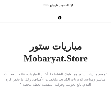
الخميس 6 يوليو 2026
مباريات ستور
Mobaryat.Store
"موقع مباريات ستور هو بوابتك الشاملة لـ أخبار المباريات، نتائج اليوم، بث
مباشر ومواعيد الدوريات الكبرى، ملخصات الأهداف، وكل ما يخص كرة
القدم. تابع نجومك وفرقك المفضلة لحظة بلحظة."