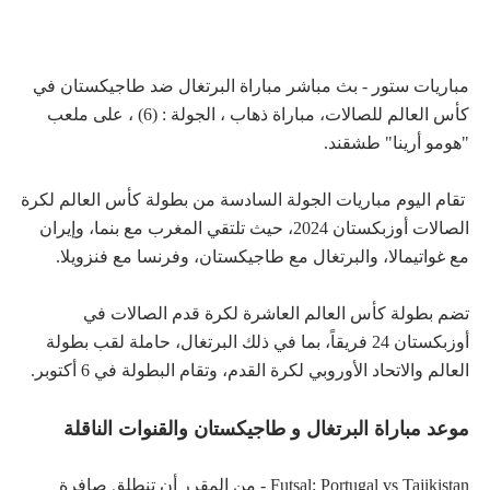
مباريات ستور - بث مباشر مباراة البرتغال ضد طاجيكستان في
كأس العالم للصالات، مباراة ذهاب ، الجولة : (6) ، على ملعب
"هومو أرينا" طشقند.
تقام اليوم مباريات الجولة السادسة من بطولة كأس العالم لكرة
الصالات أوزبكستان 2024، حيث تلتقي المغرب مع بنما، وإيران
مع غواتيمالا، والبرتغال مع طاجيكستان، وفرنسا مع فنزويلا.
تضم بطولة كأس العالم العاشرة لكرة قدم الصالات في
أوزبكستان 24 فريقاً، بما في ذلك البرتغال، حاملة لقب بطولة
العالم والاتحاد الأوروبي لكرة القدم، وتقام البطولة في 6 أكتوبر.
موعد مباراة البرتغال و طاجيكستان والقنوات الناقلة
Futsal: Portugal vs Tajikistan - من المقرر أن تنطلق صافرة