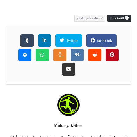
التصنيفات:
تصفيات كأس العالم
Twitter
facebook
Mobaryat.store
حول موقع "مباريات ستور بث مباشر" موقع مباريات ستور هو منصة رياضية