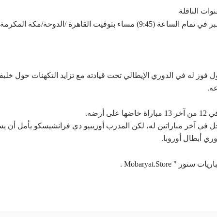
وات الناقلة
ل فوز له في الدوري الإيطالي تحت قيادته مع تزايد التكهنات حول خليف
ه.
رضه.
ل في آخر مباراتين له، لكن المدرب أوزيبيو دي فرانشيسكو يأمل أن ي
ري أبطال أوروبا.
ر " Mobaryat.Store .