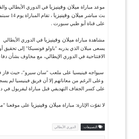
ميلان وفينيزيا
موعد مباراة
في الدوري الأيطالي والقن
ميلان وفينيزيا
بث مباشر
على قناة أبو ظبي سبورت .
ميلان وفينيزيا
مشاهدة مباراة
في الدوري الأيطالي
يسعى ميلان الذي يدربه "باولو فونسيكا" إلى تحقيق أو
الافتتاحية في الدوري الإيطالي، مع مخاوف بشأن دفاع
سيواجه فينيسيا على ملعب "سان سيرو"، حيث فاز في 12 من آخر 13 مباراة خاضها على أ
وعلى الرغم من معاناتهم إلا أن فريق فينيسيا لم يسج
على كسر الجفاف التهديفي قبل مباراة ليفربول في دو
ميلان وفينيزيا
لا تفوّت الإثارة: مباراة
على موقعنا "مباريات ستو
التصنيفات:
الدوري الأيطالي