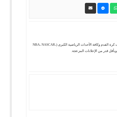
حول موقع "مباريات ستور بث مباشر" موقع مباريات ستور هو منصة رياضية متكاملة متخصصة في تقديم خدمة البث المباشر لمباريات كرة القدم وكافة الأحداث الرياضية الكبرى (NBA، NASCAR،