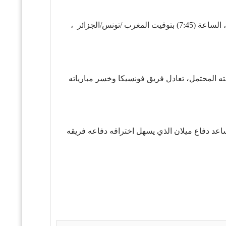
، تقام المباراة يوم 14 سبتمبر في تمام الساعة (9:45) مساء بتوقيت القاهرة /الدوحة/مكة المكرمة، الساعة (7:45) بتوقيت المغرب /تونس/الجزائر ،
،
ته المحتمل
تعادل فريق فونسيكا وخسر مبارياته
ساعد دفاع ميلان الذي يسهل اختراقه دفاعه فريقه