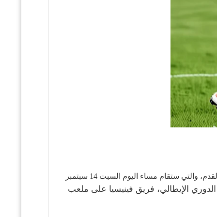
مباريات ستور : نقدم لكم البث المباشر لمشاهدة مباراة ميلان وفينيزيا ضمن الأسبوع: (4) من بطولة الدوري الأيطالي لكرة القدم، والتي ستقام مساء اليوم السبت 14 سبتمبر
لدوري الإيطالي، فريق فينيسيا على ملعب