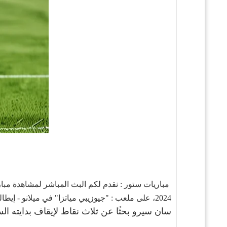
2024، على ملعب : "جيوزيبي مياتزا" في ميلانو - إيطاليا .Milan vs Venezia
سان سيرو بحثًا عن ثلاث نقاط لإيقاف بدايته الس