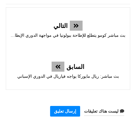
التالي
بث مباشر كومو يتطلع للإطاحة ببولونيا في مواجهة الدوري الإيطالي
السابق
بث مباشر: ريال مايوركا يواجه فياريال في الدوري الإسباني
ليست هناك تعليقات
إرسال تعليق