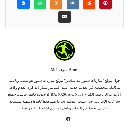
Mobaryat.store
حول موقع "مباريات ستور بث مباشر" موقع مباريات ستور هو منصة رياضية
متكاملة متخصصة في تقديم خدمة البث المباشر لمباريات كرة القدم وكافة
الأحداث الرياضية الكبرى (NBA، NASCAR، NFL) بجودة فائقة تناسب جميع
سرعات الإنترنت. نحن نسعى لتوفير تجربة مشاهدة غامرة وسهلة للمشجع
العربي، بعيداً عن التعقيد وبأقل قدر من الإعلانات المزعجة.