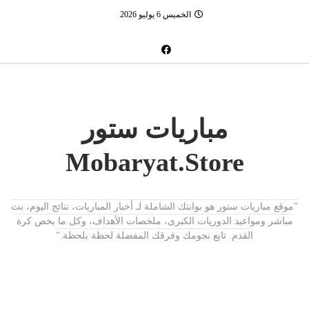
الخميس 6 يوليو 2026
مباريات ستور
Mobaryat.Store
"موقع مباريات ستور هو بوابتك الشاملة لـ أخبار المباريات، نتائج اليوم، بث
مباشر ومواعيد الدوريات الكبرى، ملخصات الأهداف، وكل ما يخص كرة
القدم. تابع نجومك وفرقك المفضلة لحظة بلحظة."