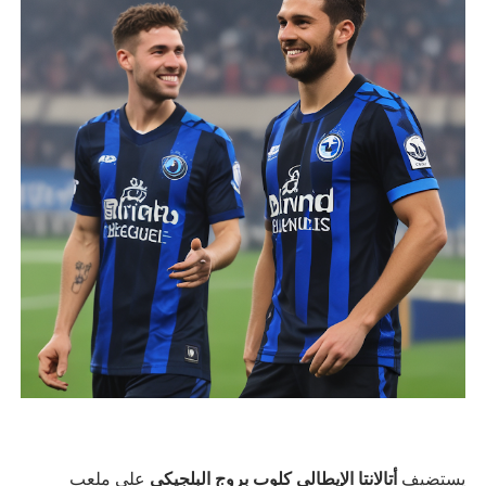
يستضيف
أتالانتا الإيطالي
كلوب بروج البلجيكي
على ملعب