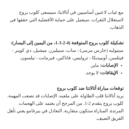
مع غياب لاعبين أساسيين في أتالانتا، سيسعى كلوب بروج
لاستغلال الثغرات. سيعمل على حماية الأفضلية التي حققها في
الذهاب.
تشكيلة كلوب بروج المتوقعة (4-2-3-1، من اليمين إلى اليسار):
مينيوليه (حارس مرمى) - ساب، سبيليرز، ميشيل، دي كويبر -
فيتلسن، أونييديكا - تزوليس، فاناكين، فيرمانت - نيلسون.
الإصابات:
ماير.
الإيقافات:
لا يوجد.
توقعات مباراة أتالانتا ضد كلوب بروج
يريد أتالانتا قلب الطاولة على ملعبه. الإصابات قد تصعب المهمة.
كلوب بروج يتقدم 2-1. من المرجح أن يعتمد على الهجمات
المرتدة. المباراة ستكون متقاربة. التعادل في بيرغامو يعني تأهل
الفريق الضيف.