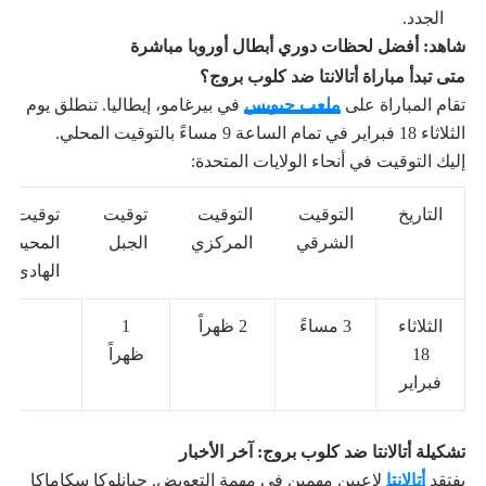
الجدد.
شاهد: أفضل لحظات دوري أبطال أوروبا مباشرة
متى تبدأ مباراة أتالانتا ضد كلوب بروج؟
تقام المباراة على
ملعب جيويس
في بيرغامو، إيطاليا. تنطلق يوم
الثلاثاء 18 فبراير في تمام الساعة 9 مساءً بالتوقيت المحلي.
إليك التوقيت في أنحاء الولايات المتحدة:
التاريخ
التوقيت
التوقيت
توقيت
توقيت
الشرقي
المركزي
الجبل
المحيط
الهادئ
الثلاثاء
3 مساءً
2 ظهراً
1
18
ظهراً
فبراير
تشكيلة أتالانتا ضد كلوب بروج: آخر الأخبار
يفتقد
أتالانتا
لاعبين مهمين في مهمة التعويض. جيانلوكا سكاماكا