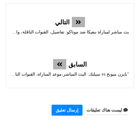
التالي
بث مباشر لمباراة بنفيكا ضد موناكو: تفاصيل، القنوات الناقلة، والتوقيت في دوري أبطال أوروبا 2025
السابق
"بايرن ميونخ vs سيلتك: البث المباشر،موعد المباراة، القنوات الناقلة، وتفاصيل إياب دوري الأبطال 2025"
ليست هناك تعليقات
إرسال تعليق