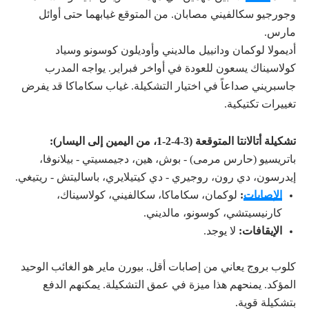
وجورجيو سكالفيني مصابان. من المتوقع غيابهما حتى أوائل
مارس.
أديمولا لوكمان ودانييل مالديني وأوديلون كوسونو وسياد
كولاسيناك يسعون للعودة في أواخر فبراير. يواجه المدرب
جاسبريني صداعاً في اختيار التشكيلة. غياب سكاماكا قد يفرض
تغييرات تكتيكية.
تشكيلة أتالانتا المتوقعة (3-4-2-1، من اليمين إلى اليسار):
باتريسيو (حارس مرمى) - بوش، هين، دجيمسيتي - بيلانوفا،
إيدرسون، دي رون، روجيري - دي كيتيلايري، باساليتش - ريتيغي.
الإصابات
:
لوكمان، سكاماكا، سكالفيني، كولاسيناك،
كارنيسيتشي، كوسونو، مالديني.
الإيقافات:
لا يوجد.
كلوب بروج يعاني من إصابات أقل. بيورن ماير هو الغائب الوحيد
المؤكد. يمنحهم هذا ميزة في عمق التشكيلة. يمكنهم الدفع
بتشكيلة قوية.