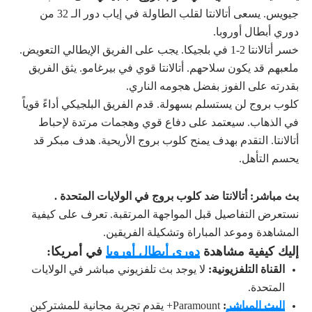
جيويس. يسعى أتالانتا لقلب الطاولة في إياب دور الـ 32 من
دوري أبطال أوروبا.
خسر أتالانتا 2-1 في بلجيكا. يجب على الفريق الإيطالي التعويض.
ملعبهم قد يكون سلاحهم. أتالانتا قوي في بيرغامو. يثق الفريق
بقدرته على الفوز بفضل هجومه الناري.
كلوب بروج لن يستسلم بسهولة. قدم الفريق البلجيكي أداءً قوياً
في الذهاب. سيعتمد على دفاع قوي وهجمات مرتدة لإحباط
أتالانتا. التقدم بهدف يمنح كلوب بروج الأريحية. هدف مبكر قد
يحسم التأهل.
بث مباشر: أتالانتا ضد كلوب بروج في الولايات المتحدة .
نستعرض التفاصيل قبل المواجهة المرتقبة. تعرف على كيفية
المشاهدة وموعد المباراة وتشكيلة الفريقين.
إليك كيفية مشاهدة
دوري أبطال أوروبا
في أمريكا:
القناة التلفزيونية:
لا يوجد بث تلفزيوني مباشر في الولايات
المتحدة.
البث المباشر
:
Paramount+ يقدم تجربة مجانية للمشتركين