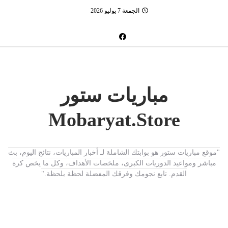
الجمعة 7 يوليو 2026
مباريات ستور
Mobaryat.Store
"موقع مباريات ستور هو بوابتك الشاملة لـ أخبار المباريات، نتائج اليوم، بث
مباشر ومواعيد الدوريات الكبرى، ملخصات الأهداف، وكل ما يخص كرة
القدم. تابع نجومك وفرقك المفضلة لحظة بلحظة."