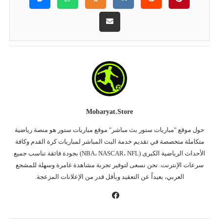
Mobaryat.store
حول موقع "مباريات ستور بث مباشر" موقع مباريات ستور هو منصة رياضية
متكاملة متخصصة في تقديم خدمة البث المباشر لمباريات كرة القدم وكافة
الأحداث الرياضية الكبرى (NBA، NASCAR، NFL) بجودة فائقة تناسب جميع
سرعات الإنترنت. نحن نسعى لتوفير تجربة مشاهدة غامرة وسهلة للمشجع
العربي، بعيداً عن التعقيد وبأقل قدر من الإعلانات المزعجة.