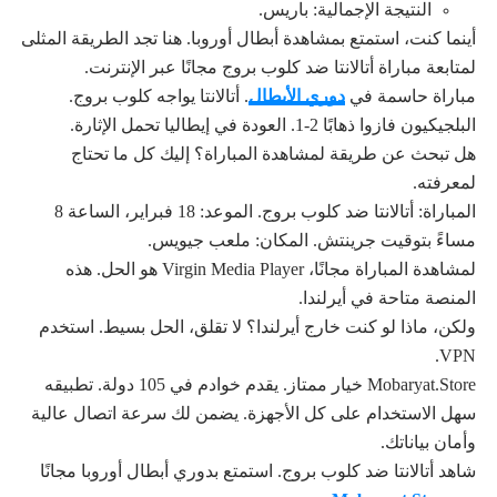
النتيجة الإجمالية: باريس.
أينما كنت، استمتع بمشاهدة أبطال أوروبا. هنا تجد الطريقة المثلى
لمتابعة مباراة أتالانتا ضد كلوب بروج مجانًا عبر الإنترنت.
مباراة حاسمة في
دوري الأبطال
. أتالانتا يواجه كلوب بروج.
البلجيكيون فازوا ذهابًا 2-1. العودة في إيطاليا تحمل الإثارة.
هل تبحث عن طريقة لمشاهدة المباراة؟ إليك كل ما تحتاج
لمعرفته.
المباراة: أتالانتا ضد كلوب بروج. الموعد: 18 فبراير، الساعة 8
مساءً بتوقيت جرينتش. المكان: ملعب جيويس.
لمشاهدة المباراة مجانًا، Virgin Media Player هو الحل. هذه
المنصة متاحة في أيرلندا.
ولكن، ماذا لو كنت خارج أيرلندا؟ لا تقلق، الحل بسيط. استخدم
VPN.
Mobaryat.Store خيار ممتاز. يقدم خوادم في 105 دولة. تطبيقه
سهل الاستخدام على كل الأجهزة. يضمن لك سرعة اتصال عالية
وأمان بياناتك.
شاهد أتالانتا ضد كلوب بروج. استمتع بدوري أبطال أوروبا مجانًا