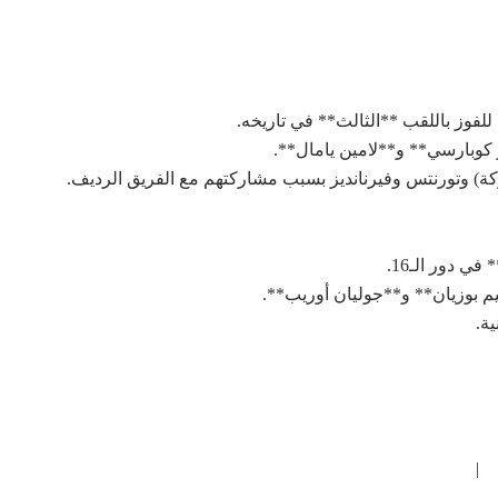
لفوز باللقب **الثالث** في تاريخه.
و كوبارسي** و**لامين يامال**.
ركة) وتورنتس وفيرنانديز بسبب مشاركتهم مع الفريق الرديف.
سيم بوزيان** و**جوليان أوريب**.
نية.