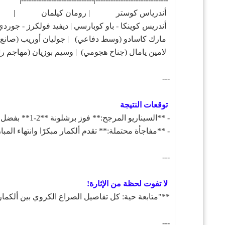
| أندرياس كوستر | رومان كيلمان |
| أندريس كوينكا - باو كوبارسي | ديفيد فولكرز - جور
| مارك كاسادو (وسط دفاعي) | جوليان أوريب (صانع 
| لامين يامال (جناح هجومي) | وسيم بوزيان (مهاجم 
---
توقعات النتيجة
- **السيناريو المرجح:** فوز برشلونة **2-1** بفضل تفوقه التقني وحماس الشباب للثأر من الهزيمة السابقة.
- **مفاجأة محتملة:** تقدم ألكمار مبكرًا وانتهاء المباراة **1-0** لصالحه باستغلال الأخطاء الدفا
---
لا تفوت لحظة من الإثارة!
**"متابعة حية: كل تفاصيل الصراع الكروي بين ألكم
---