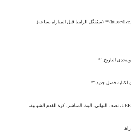
ونتحدى التاريخ."*
ن لكتابة فصل جديد."*
اراة.