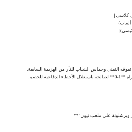
دي كلاسي |
ألعاب)|
رئيسي)|
عية للخصم.
ار وبرشلونة على ملعب نيون"**