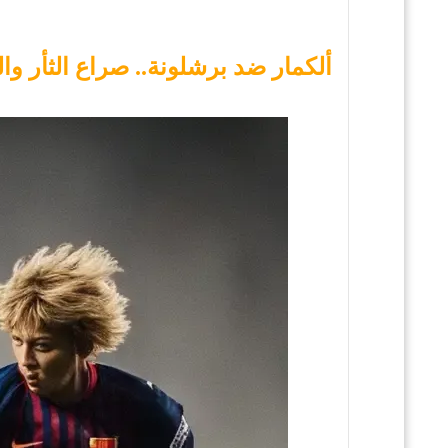
ألكمار ضد برشلونة.. صراع الثأر 