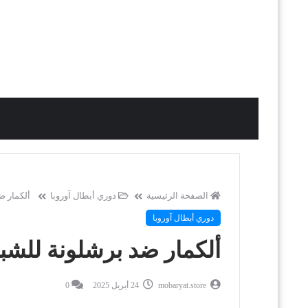
الصفحة الرئيسية
دوري أبطال آوروبا
ألكمار ض
دوري أبطال آوروبا
ألكمار ضد برشلونة للشبا
mobaryat.store
24 أبريل 2025
0