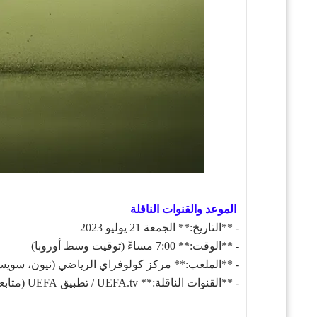
الموعد والقنوات الناقلة
- **التاريخ:** الجمعة 21 يوليو 2023
- **الوقت:** 7:00 مساءً (توقيت وسط أوروبا)
- **الملعب:** مركز كولوفراي الرياضي (نيون، سوي
- **القنوات الناقلة:** UEFA.tv / تطبيق UEFA (متابعة البث عبر الرابط المباشر أدناه).