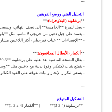
---
التحليل الفني ووضع الفريقين
**
برشلونة (البلاوجرانا)
:**
- يصل للمرة **الخامسة** إلى نصف النهائي، ويسعى ل
- يعتمد على جيل ذهبي من خريجي لا ماسيا مثل **با
- **الإقصاءات:** غياب فيرجيلي (أكثر اللاعبين مشا
**
ألكمار (الأبطال المدافعون)
:**
- بطل النسخة الماضية بعد تغلبه على برشلونة **3-0** في دور الـ16.
- يتمتع بثبات تكتيكي وقوة بدنية مع لاعبين مثل **و
- يسعى لتكرار الإنجاز وإثبات تفوقه على القوة الكتالو
---
التشكيل المتوقع
| **برشلونة (4-3-3)** | **ألكمار (4-2-3-1)** |
|-----------------------------|-----------------------------|