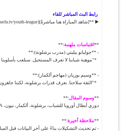
رابط البث المباشر للقاء
▶️ **[شاهد المباراة هنا مباشرةً](https://live.uefa.tv/youth-league)** (سيُفعَّل الرابط قبل المباراة بساعة).
**
اقتباسات ملهمة
:**
- **جوليانو بيليتي (مدرب برشلونة):**
*"موهبة شبابنا لا تعرف المستحيل. سنلعب بأسلوبنا 
- **وسيم بوزيان (مهاجم ألكمار):**
*"الثقة سلاحنا. نعرف قدرات برشلونة، لكننا جاهزو
**
وسوم المقال
:**
دوري أبطال أوروبا للشباب، برشلونة، ألكمار، نيون، UEFA، نصف النهائي، البث المباشر، كرة القدم الشبابية.
**
ملاحظة أخيرة
:**
- تم تحديث التشكيلات بناءً على آخر البيانات قبل المب