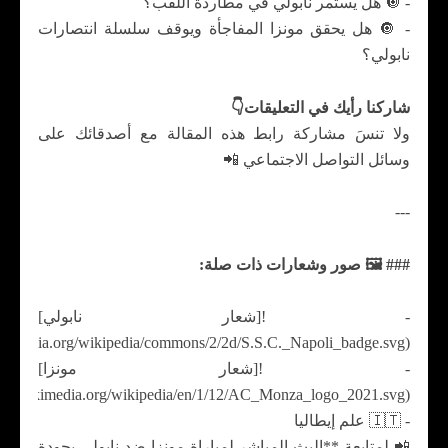
- 🔘 هل يستمر نابولي في مطاردة اللقب؟
- 🔘 هل يحقق مونزا المفاجأة ويوقف سلسلة انتصارات
نابولي؟
شاركنا رأيك في التعليقات👇
ولا تنسَ مشاركة رابط هذه المقالة مع أصدقائك على
وسائل التواصل الاجتماعي 📲
---
### 🖼️ صور وشعارات ذات صلة:
- ![شعار نابولي]
(https://upload.wikimedia.org/wikipedia/commons/2/2d/S.S.C._Napoli_badge.svg)
- ![شعار مونزا]
(https://upload.wikimedia.org/wikipedia/en/1/12/AC_Monza_logo_2021.svg)
- 🇮🇹 علم إيطاليا
📲 لمتابعة **البث المباشر لمباراة مونزا ضد نابولي بجودة