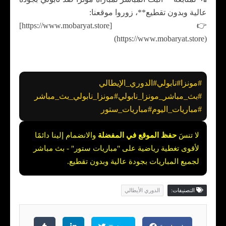
عالية وبدون تقطيع**، زوروا موقعنا:
👉 [https://www.mobaryat.store]
(https://www.mobaryat.store)
#مونزا
#نابولي
#الدوري_الإيطالي
#بث_مباشر_مونزا_نابولي
#مونزا_نابولي_بث_مباشر
#مباريات_اليوم
#مباريات_ستور
لا تنسَ
حفظ الموقع في المفضلة
والانضمام إلينا دائمًا
لأقوى تغطية رياضية على
"مباريات ستور"
- بث مباشر
لجميع المباريات بجودة عالية وبدون تقطيع.
التصنيفات:
الدوري الأيطالي