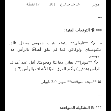
| مونزا | خـ خـ خـ تـ خ | 20 | 17 نقطة |
---
### 🧠 التوقعات الفنية:
- 🔵 **نابولي**: يتمتع بثبات هجومي بفضل تألق
مكتوميناي ولوكاكو، كما لم يتلق أهدافًا بالرأس هذا
الموسم.
- 🔴 **مونزا**: يعاني دفاعيًا وهجوميًا، أقل عدد أهداف
بالرأس (هدفين) وأكثر الفرق تلقيًا للأهداف بالرأس (17).
🧩 **نتيجة متوقعة:** مونزا 0-3 نابولي
---
### 📝 التشكيلة المتوقعة: