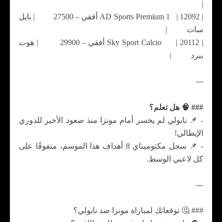
|
| AD Sports Premium 1 | 12092 أفقي – 27500 | نايل
سات |
| Sky Sport Calcio | 20112 أفقي – 29900 | هوت
بيرد |
---
### 🧠 هل تعلم؟
- 📌 نابولي لم يخسر أمام مونزا منذ صعود الأخير للدوري
الإيطالي!
- 📌 سجل مكتوميناي 8 أهداف هذا الموسم، متفوقًا على
كل لاعبي الوسط.
---
### 🤔 توقعاتك لمباراة مونزا ضد نابولي؟