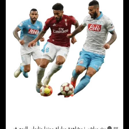
## 🔴 بث مباشر | مشاهدة مباراة مونزا ونابولي اليوم في