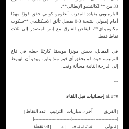
33 من **الكالتشيو الإيطالي**.
البارتينوبي بقيادة المدرب أنطونيو كونتي حقق فوزًا مهمًا
أمام إمبولي بنتيجة 3-0 بفضل تألق الاسكتلندي **سكوت
مكتوميناي**، ليقلص الفارق مع إنتر المتصدر إلى ثلاث
نقاط فقط.
في المقابل، يعيش مونزا موسمًا كارثيًا جعله في قاع
الترتيب، حيث لم يحقق أي فوز منذ يناير، ويبدو أن الهبوط
إلى الدرجة الثانية مسألة وقت.
---
### 📊 إحصائيات قبل اللقاء:
| الفريق | آخر 5 مباريات | الترتيب | عدد النقاط |
|---------------|----------------|----------|---------------|
| نابولي | فـ تـ تـ تـ ف | 2 | 68 نقطة |