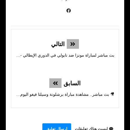
التالي
بث مباشر لمباراة مونزا ضد نابولي في الدوري الإيطالي - جودة عالية بدون تقطيع
السابق
🎥 بث مباشر.. مشاهدة مباراة برشلونة وسيلتا فيغو اليوم | موعد المباراة والقنوات الناقلة والتشكيلة المتوقعة
ليست هناك تعليقات
إرسال تعليق