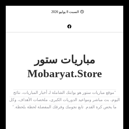
السبت 8 يوليو 2026
مباريات ستور
Mobaryat.Store
"موقع مباريات ستور هو بوابتك الشاملة لـ أخبار المباريات، نتائج
اليوم، بث مباشر ومواعيد الدوريات الكبرى، ملخصات الأهداف، وكل
ما يخص كرة القدم. تابع نجومك وفرقك المفضلة لحظة بلحظة."