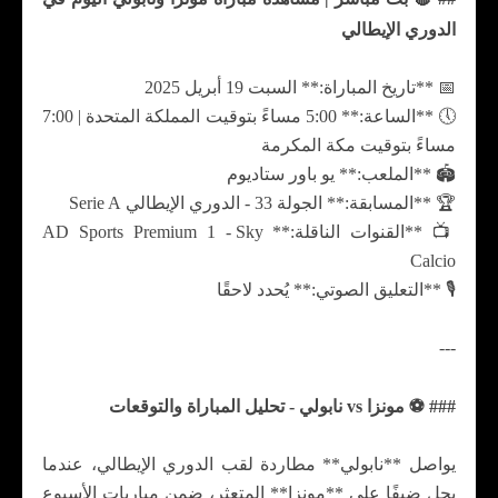
الدوري الإيطالي
📅 **تاريخ المباراة:** السبت 19 أبريل 2025
🕔 **الساعة:** 5:00 مساءً بتوقيت المملكة المتحدة | 7:00
مساءً بتوقيت مكة المكرمة
🏟️ **الملعب:** يو باور ستاديوم
🏆 **المسابقة:** الجولة 33 - الدوري الإيطالي Serie A
📺 **القنوات الناقلة:** AD Sports Premium 1 - Sky
Calcio
🎙️ **التعليق الصوتي:** يُحدد لاحقًا
---
### ⚽ مونزا vs نابولي - تحليل المباراة والتوقعات
يواصل **نابولي** مطاردة لقب الدوري الإيطالي، عندما
يحل ضيفًا على **مونزا** المتعثر، ضمن مباريات الأسبوع